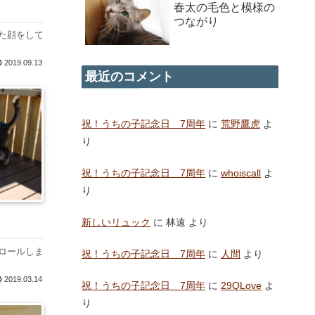
春太の毛色と模様の
つながり
た顔をして
2019.09.13
最近のコメント
祝！うちの子記念日 7周年
に
荒野鷹虎
よ
り
祝！うちの子記念日 7周年
に
whoiscall
よ
り
新しいリュック
に
林遠
より
ロールしま
祝！うちの子記念日 7周年
に
人間
より
2019.03.14
祝！うちの子記念日 7周年
に
29QLove
よ
り