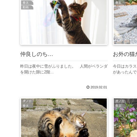
春太
春太
動画
仲良しのち…
お外の猫
昨日は夜中に雪がふりました。 人間がベランダ
今日はカラス
を開けた隙に2階...
があったんでし
2019.02.01
虎ノ介
虎ノ介
春太
春太