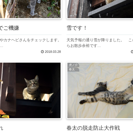
でご機嫌
雪です！
やカナヘビさんをチェックします。
天気予報の通り雪が降りました。 こ
..
らお散歩余裕です...
2018.03.28
虎ノ介
春太
春太の脱走防止大作戦
れ