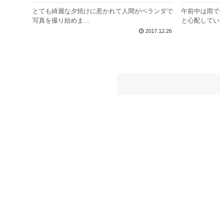
とても綺麗な夕焼けに惹かれて人間がベランダで
午前中は雨で
写真を撮り始めま...
と心配していま
2017.12.26