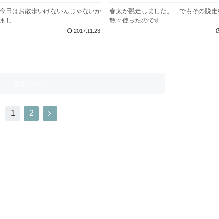
春太が脱走しました。 でもその脱走
今日はお散歩いけないんじゃないか
散々使ったのです...
し...
2017.11.23
次のページ
1
2