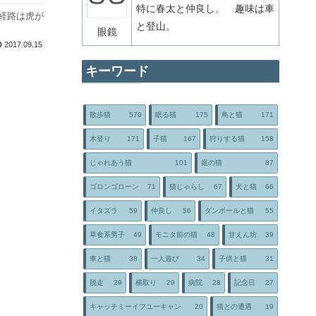
特に春太と仲良し。 趣味は車
経路は虎が
と登山。
眼鏡
2017.09.15
キーワード
散歩猫
570
眠る猫
175
鳥と猫
171
木登り
171
子猫
167
狩りする猫
158
じゃれあう猫
101
庭の猫
87
ゴロンゴローン
71
猫じゃらし
67
犬と猫
66
イタズラ
59
仲良し
56
ダンボールと猫
55
草食系男子
49
モニタ前の猫
48
甘えん坊
39
車と猫
38
一人遊び
34
子供と猫
31
脱走
29
横取り
29
病院
28
記念日
27
キャッチミーイフユーキャン
20
猫との遭遇
19