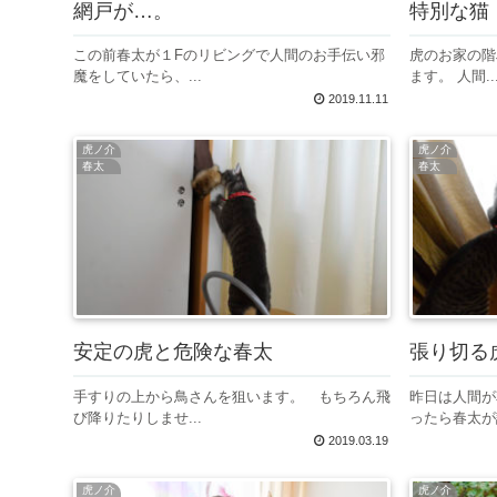
網戸が…。
特別な猫
この前春太が１Fのリビングで人間のお手伝い邪
虎のお家の階
魔をしていたら、...
ます。 人間..
2019.11.11
虎ノ介
虎ノ介
春太
春太
安定の虎と危険な春太
張り切る
手すりの上から鳥さんを狙います。 もちろん飛
昨日は人間が
び降りたりしませ...
ったら春太が誕
2019.03.19
虎ノ介
虎ノ介