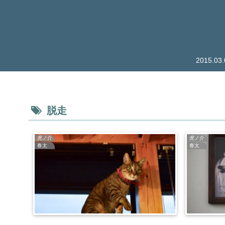
2015.
脱走
虎ノ介
虎ノ介
春太
春太