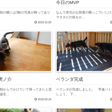
今日のMVP
段の横には3枚の写真が飾ってあり
なんで虎兄がお部屋の隅っこでいじけ
.
マタタビの枝をか...
2019.10.03
虎ノ介
春太
虎ノ介
ベランダ完成
朝からでかけていて帰ってきたと思
ベランダが完成しました。 早速パト
生...
しょう。 下...
2019.03.16
虎ノ介