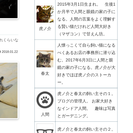
2015年3月1日生まれ。 生後1
か月半で人間と眼鏡の家の子に
なる。人間の言葉をよく理解す
る賢い猫だけれど人間大好き
虎ノ介
（マザコン）で甘えん坊。
れくらいな
人懐っこくて自ら飼い猫になる
2018.01.22
べくあるお店の事務所に潜り込
む。2017年6月3日に人間と眼
鏡の家の子になる。虎ノ介が大
春太
好きでほぼ虎ノ介のストーカ
ー。
虎ノ介と春太の飼い主その１。
ブログの管理人。 お家大好き
なインドア人間。 趣味は写真
人間
とガーデニング。
虎ノ介と春太の飼い主その２。