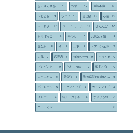
おっさん疑惑
18
洗濯
17
体調不良
16
ヘビと猫
13
ツバメ
13
雪と猫
12
小屋
12
ネコ歩き
12
スーパーボール
11
またたび
10
日向ぼっこ
9
その他
9
お風呂と猫
8
誕生日
8
桜
8
工事
8
エアコン故障
7
台風
6
床暖房
6
奇跡の一枚
6
ちゅ～る
6
プレゼント
6
たわしっぽ
6
家電と猫
6
にゃんたま
6
野良猫
6
動物病院のお姉さん
5
パトロール
5
イケアベッド
4
カスタマイズ
4
スルー力
4
網戸に挟まる
4
かぶりもの
3
コートと猫
3