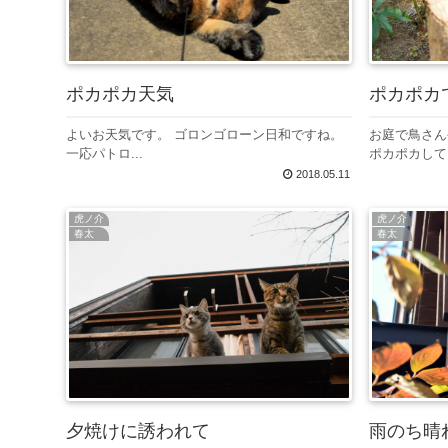
ポカポカ天気
ポカポカ
よいお天気です。 ゴロンゴローン日和ですね。
お庭で鳥さん
一応パトロ...
ポカポカして.
2018.05.11
虎ノ介
虎ノ介
春太
春太
夕焼けに誘われて
雨のち晴