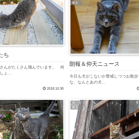
春太
たち
朗報＆仰天ニュース
さんがたくさん飛んでいます。 何
ょ...
今日も犬がこないか警戒しつつお散歩
な、なんとあの犬...
2018.10.30
虎ノ介
春太