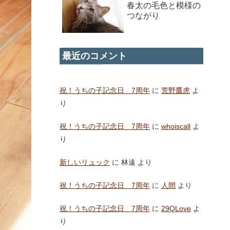
春太の毛色と模様の
つながり
最近のコメント
祝！うちの子記念日 7周年
に
荒野鷹虎
よ
り
祝！うちの子記念日 7周年
に
whoiscall
よ
り
新しいリュック
に
林遠
より
祝！うちの子記念日 7周年
に
人間
より
祝！うちの子記念日 7周年
に
29QLove
よ
り