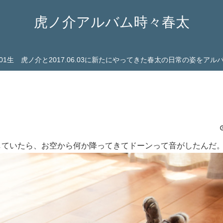
虎ノ介アルバム時々春太
03.01生 虎ノ介と2017.06.03に新たにやってきた春太の日常の姿をア
していたら、お空から何か降ってきてドーンって音がしたんだ