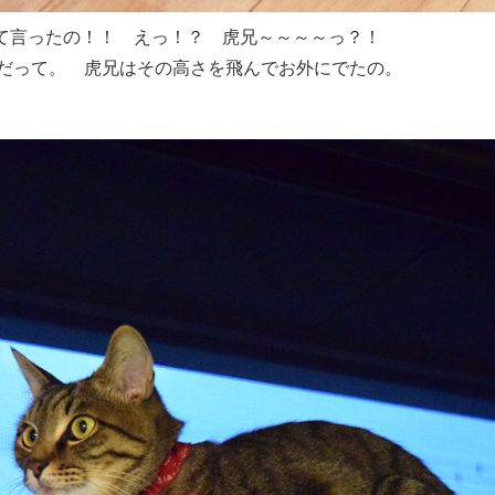
て言ったの！！ えっ！？ 虎兄～～～～っ？！
んだって。 虎兄はその高さを飛んでお外にでたの。
！