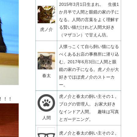
2015年3月1日生まれ。 生後1
か月半で人間と眼鏡の家の子に
なる。人間の言葉をよく理解す
る賢い猫だけれど人間大好き
虎ノ介
（マザコン）で甘えん坊。
人懐っこくて自ら飼い猫になる
べくあるお店の事務所に潜り込
む。2017年6月3日に人間と眼
鏡の家の子になる。虎ノ介が大
春太
好きでほぼ虎ノ介のストーカ
ー。
虎ノ介と春太の飼い主その１。
！！！
ブログの管理人。 お家大好き
なインドア人間。 趣味は写真
人間
とガーデニング。
虎ノ介と春太の飼い主その２。