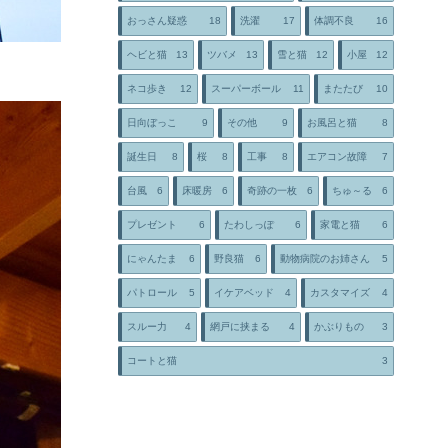
おっさん疑惑
18
洗濯
17
体調不良
16
ヘビと猫
13
ツバメ
13
雪と猫
12
小屋
12
ネコ歩き
12
スーパーボール
11
またたび
10
日向ぼっこ
9
その他
9
お風呂と猫
8
誕生日
8
桜
8
工事
8
エアコン故障
7
台風
6
床暖房
6
奇跡の一枚
6
ちゅ～る
6
プレゼント
6
たわしっぽ
6
家電と猫
6
にゃんたま
6
野良猫
6
動物病院のお姉さん
5
パトロール
5
イケアベッド
4
カスタマイズ
4
スルー力
4
網戸に挟まる
4
かぶりもの
3
コートと猫
3