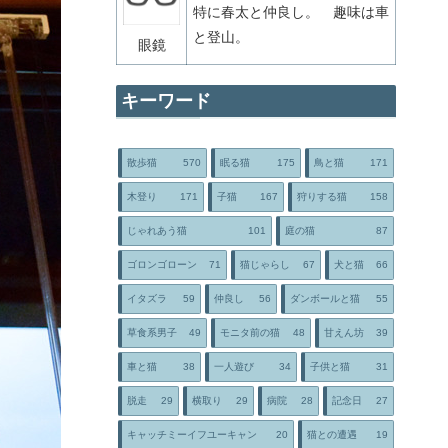
特に春太と仲良し。 趣味は車
と登山。
眼鏡
キーワード
散歩猫
570
眠る猫
175
鳥と猫
171
木登り
171
子猫
167
狩りする猫
158
じゃれあう猫
101
庭の猫
87
ゴロンゴローン
71
猫じゃらし
67
犬と猫
66
イタズラ
59
仲良し
56
ダンボールと猫
55
草食系男子
49
モニタ前の猫
48
甘えん坊
39
車と猫
38
一人遊び
34
子供と猫
31
脱走
29
横取り
29
病院
28
記念日
27
キャッチミーイフユーキャン
20
猫との遭遇
19