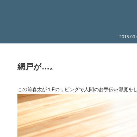
2015.
網戸が…。
この前春太が１Fのリビングで人間の
お手伝い
邪魔を