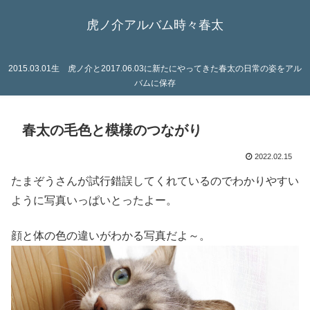
虎ノ介アルバム時々春太
2015.03.01生 虎ノ介と2017.06.03に新たにやってきた春太の日常の姿をアル
バムに保存
春太の毛色と模様のつながり
2022.02.15
たまぞうさんが試行錯誤してくれているのでわかりやすい
ように写真いっぱいとったよー。
顔と体の色の違いがわかる写真だよ～。