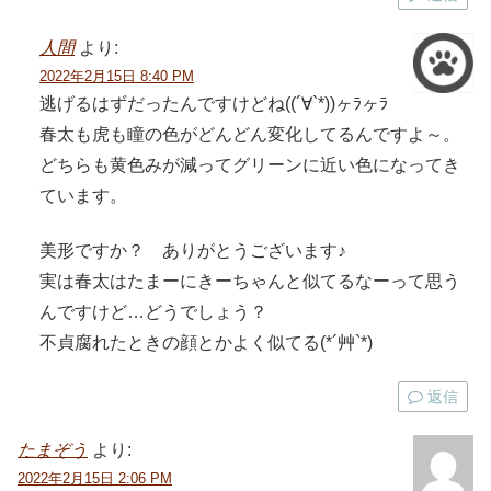
人間
より:
2022年2月15日 8:40 PM
逃げるはずだったんですけどね((´∀`*))ヶﾗヶﾗ
春太も虎も瞳の色がどんどん変化してるんですよ～。
どちらも黄色みが減ってグリーンに近い色になってき
ています。
美形ですか？ ありがとうございます♪
実は春太はたまーにきーちゃんと似てるなーって思う
んですけど…どうでしょう？
不貞腐れたときの顔とかよく似てる(*´艸`*)
返信
たまぞう
より:
2022年2月15日 2:06 PM