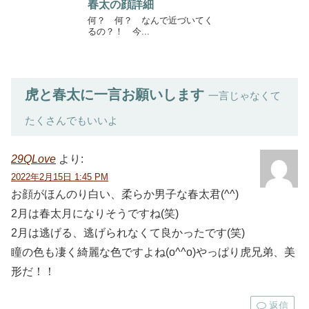
春太の顔詳細
何？ 何？ なんで近づいてく
るの？！ 今...
虎と春太に一言お願いします
一言じゃなくて
たくさんでもいいよ
29QLove
より:
2022年2月15日 1:45 PM
お顔がほんのり白い、柔らか男子な春太君(^^)
2月は春太月になりそうですね(笑)
2月は逃げる、逃げられなくて良かったです(笑)
瞳の色も凄く綺麗な色ですよね(o^^o)やっぱり虎兄弟、美
形だ！！
返信