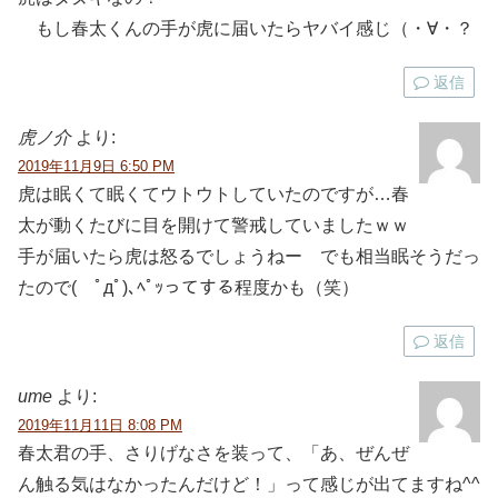
もし春太くんの手が虎に届いたらヤバイ感じ（・∀・？
返信
虎ノ介
より:
2019年11月9日 6:50 PM
虎は眠くて眠くてウトウトしていたのですが…春
太が動くたびに目を開けて警戒していましたｗｗ
手が届いたら虎は怒るでしょうねー でも相当眠そうだっ
たので( ﾟдﾟ)､ﾍﾟｯってする程度かも（笑）
返信
ume
より:
2019年11月11日 8:08 PM
春太君の手、さりげなさを装って、「あ、ぜんぜ
ん触る気はなかったんだけど！」って感じが出てますね^^