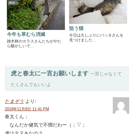
動画
狙う猫
今年も草むら消滅
今日は久しぶりにバッタさんを
見つけました...
雑木林のカラスさんたちがやた
ら騒がしいで...
虎と春太に一言お願いします
一言じゃなくて
たくさんでもいいよ
たまぞう
より:
2019年11月8日 11:41 PM
春太くん；
なんだか健気で不憫だわー（；▽；
虎はタヌキなの？