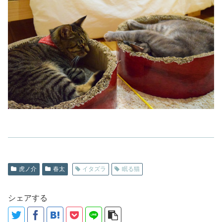
虎ノ介
春太
イタズラ
眠る猫
シェアする