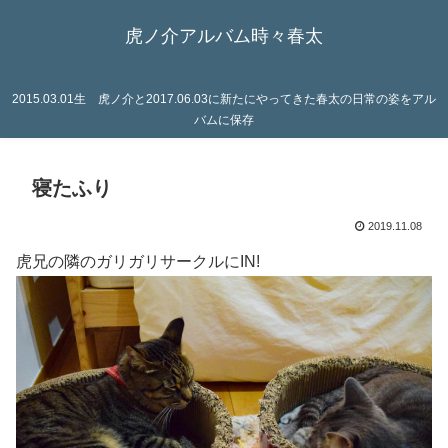
虎ノ介アルバム時々春太
2015.03.01生 虎ノ介と2017.06.03に新たにやってきた春太の日常の姿をアル
バムに保存
寝たふり
2019.11.08
虎兄の隣のガリガリサークルにIN!