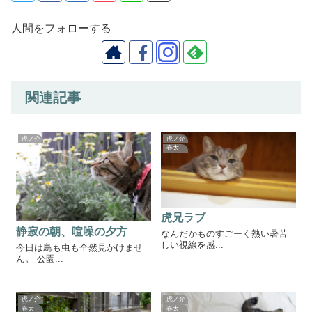
人間をフォローする
関連記事
虎ノ介
虎ノ介
春太
虎兄ラブ
静寂の朝、喧噪の夕方
なんだかものすごーく熱い暑苦
しい視線を感...
今日は鳥も虫も全然見かけませ
ん。 公園...
虎ノ介
虎ノ介
春太
春太