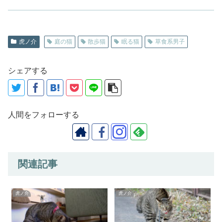
虎ノ介
庭の猫
散歩猫
眠る猫
草食系男子
シェアする
人間をフォローする
関連記事
虎ノ介
虎ノ介