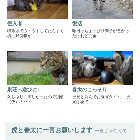
侵入者
復活
特等席でウトウトしてたらすぐ
昨日はちょっぴり調子が悪かっ
横に野良猫が...
たけれど完全...
虎ノ介
虎ノ介
春太
別荘へ遊びに♪
春太のこっそり
久しぶりに涼しかったので別荘
虎兄と並んでお昼寝タイム。 虎
（仮）のパト...
兄は寝て...
虎と春太に一言お願いします
一言じゃなくて