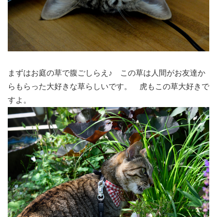
まずはお庭の草で腹ごしらえ♪ この草は人間がお友達か
らもらった大好きな草らしいです。 虎もこの草大好きで
すよ。