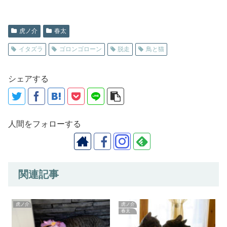
虎ノ介
春太
イタズラ
ゴロンゴローン
脱走
鳥と猫
シェアする
人間をフォローする
関連記事
虎ノ介
虎ノ介
春太