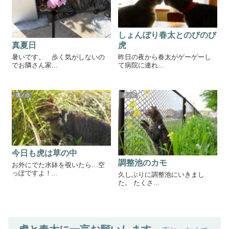
しょんぼり春太とのびのび
真夏日
虎
暑いです。 歩く気がしないの
昨日の夜から春太がゲーゲーし
でお隣さん家...
て病院に連れ...
虎ノ介
虎ノ介
今日も虎は草の中
調整池のカモ
お外にでた水鉢を覗いたら…空
っぽですよ！...
久しぶりに調整池にいきまし
た。 たくさ...