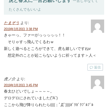
虎と春太に一言お願いします
一言じゃなくて
たくさんでもいいよ
たまぞう
より:
2019年3月20日 3:38 PM
きゃーっ、ファーがっっっっっ！！
そりゃすっ飛んでくるわｗ
新しく遊べるところができて、虎も嬉しいですねv
想定外のことが起こらないように祈ってます＞人＜
返信
虎ノ介
より:
2019年3月20日 3:45 PM
春太ひどいでしょ～～～～。
デロデロにされていました(”A`)
ここから飛び降りられたら((((；ﾟДﾟ))))ｶﾞｸｶﾞｸﾌﾞﾙﾌﾞﾙ