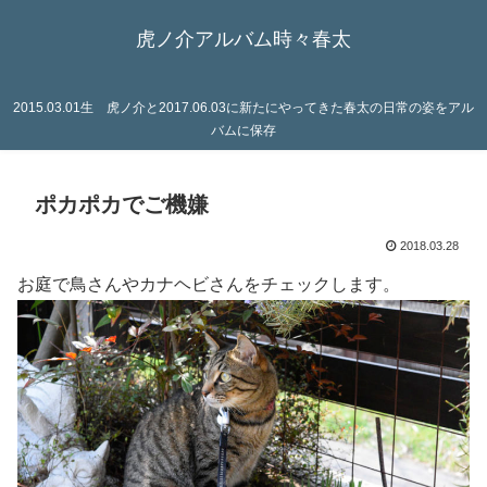
虎ノ介アルバム時々春太
2015.03.01生 虎ノ介と2017.06.03に新たにやってきた春太の日常の姿をアル
バムに保存
ポカポカでご機嫌
2018.03.28
お庭で鳥さんやカナヘビさんをチェックします。