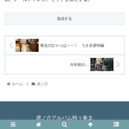
春太のひゃっは～～！ うさぎ虐待編
今年初の…
ホーム
虎ノ介
虎ノ介アルバム時々春太
© 2015 虎ノ介アルバム時々春太.