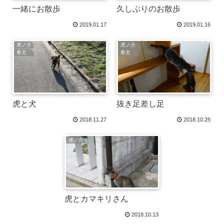
一緒にお散歩
久しぶりのお散歩
2019.01.17
2019.01.16
虎ノ介
虎ノ介
春太
春太
虎と犬
抜き足差し足
2018.11.27
2018.10.25
虎ノ介
虎とカマキリさん
2018.10.13