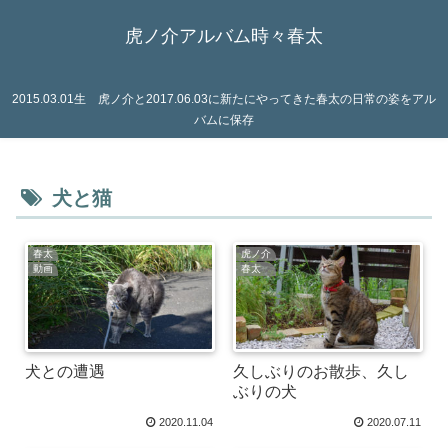
虎ノ介アルバム時々春太
2015.03.01生 虎ノ介と2017.06.03に新たにやってきた春太の日常の姿をアル
バムに保存
犬と猫
春太
虎ノ介
動画
春太
犬との遭遇
久しぶりのお散歩、久し
ぶりの犬
2020.11.04
2020.07.11