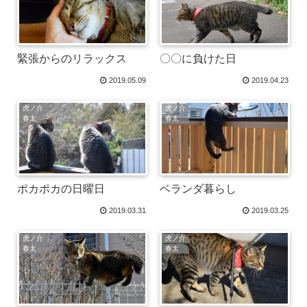
緊張からのリラックス
〇〇に負けた日
2019.05.09
2019.04.23
虎ノ介
虎ノ介
春太
春太
ポカポカの日曜日
ベランダ暮らし
2019.03.31
2019.03.25
虎ノ介
虎ノ介
春太
春太