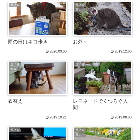
虎ノ介
虎ノ介
春太
雨の日はネコ歩き
お外～
2020.03.08
2019.12.06
虎ノ介
虎ノ介
春太
衣替え
レモネードでくつろぐ人
間
2019.10.21
2019.08.03
虎ノ介
虎ノ介
春太