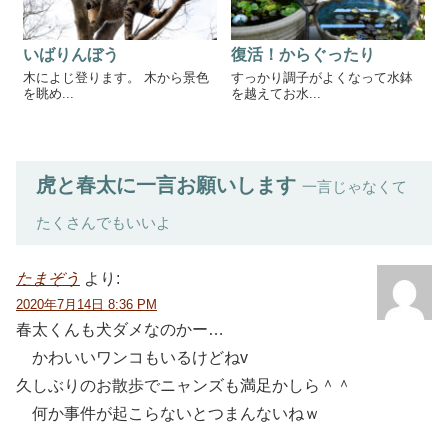
いばりんぼう
復活！からぐったり
木によじ登ります。 木から景色
すっかり調子がよくなって水鉢
を眺め...
を越えてお水...
虎と春太に一言お願いします
一言じゃなくて
たくさんでもいいよ
たまぞう
より:
2020年7月14日 8:36 PM
春太くんも犬ダメなのかー…
かわいいワンコもいるけどねv
久しぶりのお散歩でニャンズも満足かしら＾＾
何か事件が起こらないとつまんないねｗ