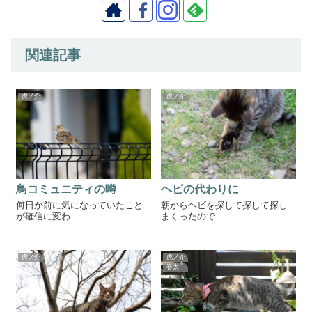
関連記事
虎ノ介
虎ノ介
鳥コミュニティの噂
ヘビの代わりに
何日か前に気になっていたこと
朝からヘビを探して探して探し
が確信に変わ...
まくったので...
虎ノ介
虎ノ介
春太