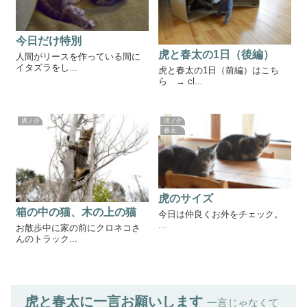
今日だけ特別
虎と春太の1日（後編）
人間がリースを作っている間に
イタズラをし...
虎と春太の1日（前編）はこち
ら → cl...
虎ノ介
虎ノ介
春太
虎のサイズ
箱の中の猫、木の上の猫
今日は仲良くお外をチェック。
...
お散歩中に家の前にクロネコさ
んのトラック...
虎と春太に一言お願いします
一言じゃなくて