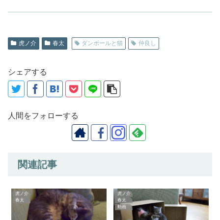
虎ノ介
春太
ダンボールと猫
仲良し
シェアする
人間をフォローする
関連記事
虎ノ介
虎ノ介
春太
春太
動画