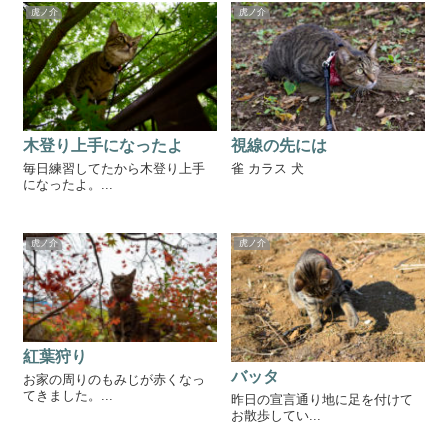
虎ノ介
虎ノ介
木登り上手になったよ
視線の先には
毎日練習してたから木登り上手
雀 カラス 犬
になったよ。...
虎ノ介
虎ノ介
紅葉狩り
バッタ
お家の周りのもみじが赤くなっ
てきました。...
昨日の宣言通り地に足を付けて
お散歩してい...