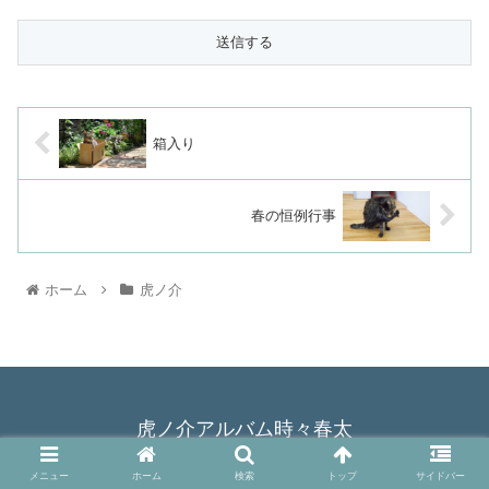
箱入り
春の恒例行事
ホーム
虎ノ介
虎ノ介アルバム時々春太
© 2015 虎ノ介アルバム時々春太.
メニュー
ホーム
検索
トップ
サイドバー