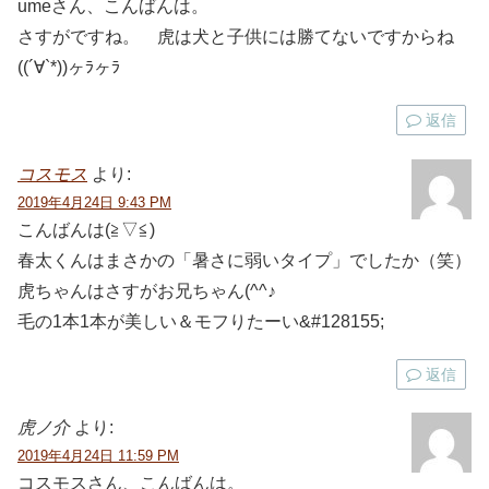
umeさん、こんばんは。
さすがですね。 虎は犬と子供には勝てないですからね
((´∀`*))ヶﾗヶﾗ
返信
コスモス
より:
2019年4月24日 9:43 PM
こんばんは(≧▽≦)
春太くんはまさかの「暑さに弱いタイプ」でしたか（笑）
虎ちゃんはさすがお兄ちゃん(^^♪
毛の1本1本が美しい＆モフりたーい&#128155;
返信
虎ノ介
より:
2019年4月24日 11:59 PM
コスモスさん、こんばんは。