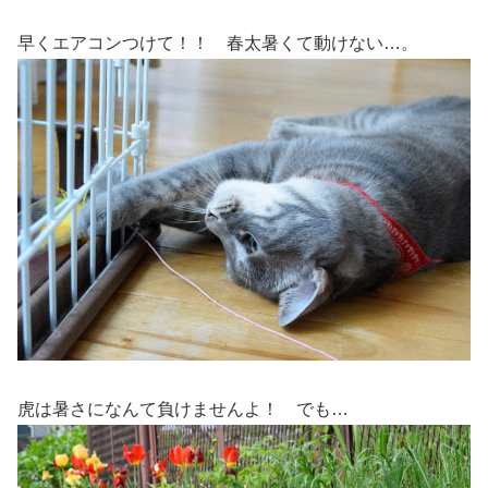
早くエアコンつけて！！ 春太暑くて動けない…。
虎は暑さになんて負けませんよ！ でも…