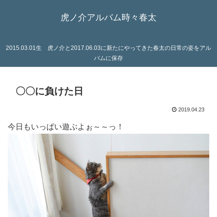
虎ノ介アルバム時々春太
2015.03.01生 虎ノ介と2017.06.03に新たにやってきた春太の日常の姿をアル
バムに保存
〇〇に負けた日
2019.04.23
今日もいっぱい遊ぶよぉ～～っ！