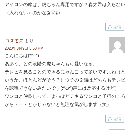
アイロンの箱は、虎ちゃん専用ですか？春太君は入らない
（入れない）のかな(≧▽≦)
返信
コスモス
より:
2020年3月9日 3:50 PM
こんにちは(*^^*)
ああう、どの段階の虎ちゃんも可愛いなぁ。
テレビを見ることのできるにゃんこって多いですよね（と
いうか、ほとんどがそう？）ウチの２猫はどちらもテレビ
を認識できないみたいです(;^ω^)声には反応するけど）
ワンコと仲良しって、よっぽどデキるワンコと子猫のころ
から・・・とかじゃないと無理な気がします（笑）
返信