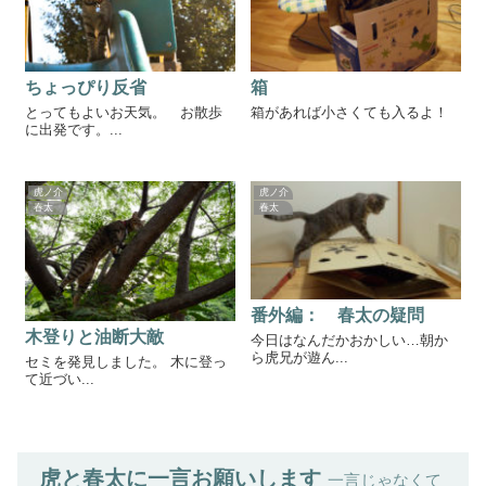
ちょっぴり反省
箱
とってもよいお天気。 お散歩
箱があれば小さくても入るよ！
に出発です。...
虎ノ介
虎ノ介
春太
春太
番外編： 春太の疑問
木登りと油断大敵
今日はなんだかおかしい…朝か
ら虎兄が遊ん...
セミを発見しました。 木に登っ
て近づい...
虎と春太に一言お願いします
一言じゃなくて