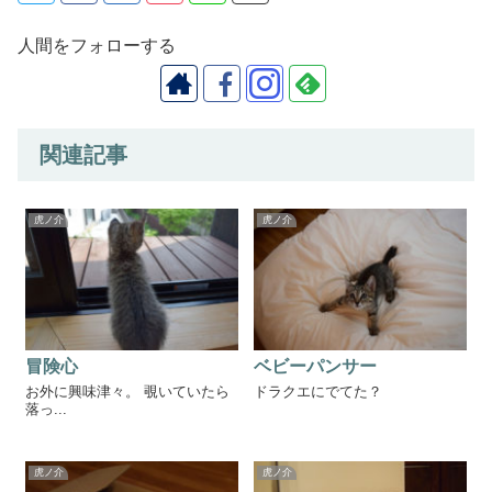
人間をフォローする
関連記事
虎ノ介
虎ノ介
冒険心
ベビーパンサー
お外に興味津々。 覗いていたら
ドラクエにでてた？
落っ...
虎ノ介
虎ノ介