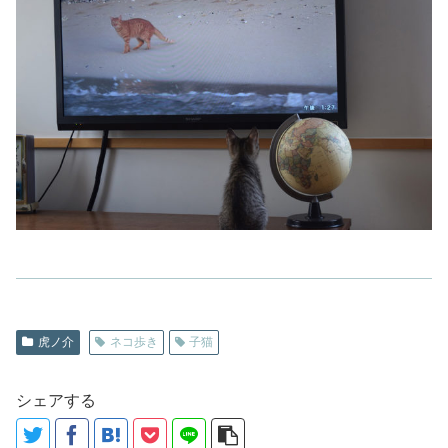
虎ノ介
ネコ歩き
子猫
シェアする