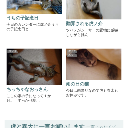
うちの子記念日
翻弄される虎ノ介
今日のカレンダーに虎ノ介うち
の子記念日と...
ツバメがシーサーの置物に威嚇
しながら挑ん...
虎ノ介
虎ノ介
春太
雨の日の猫
ちっちゃなおっさん
今日は雨降りなので虎も春太も
お休みです。...
ここの家の子になって１か
月。 すっかり馴...
虎と春太に一言お願いします
一言じゃなくて