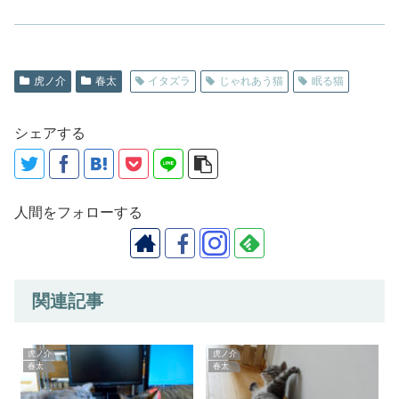
虎ノ介
春太
イタズラ
じゃれあう猫
眠る猫
シェアする
人間をフォローする
関連記事
虎ノ介
虎ノ介
春太
春太