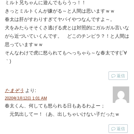
ミルト兄ちゃんに遊んでもらうっ！！
きっとミルトくんが嫌がる～と人間は思いますｗｗ
春太は肝がすわりすぎてヤバイやつなんですよ～。
犬をみたらそそくさ逃げる虎とは対照的にガルガル言いな
がら近づいていくんです。 どこのチンピラ？！と人間は
思っていますｗｗ
そんなわけで虎に怒られてもへっちゃら～な春太です(;´∀
｀)
返信
たまぞう
より:
2020年3月12日 1:01 AM
春太くん、何しても怒られる日もあるわよー；
元気出してー！（あ、出しちゃいけない子だったｗ
返信