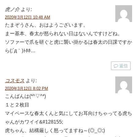
虎ノ介
より:
2020年3月12日 10:48 AM
たまぞうさん、おはようございます。
まー基本、春太が怒られない日はないんですけどね。
ソファーで爪を研ぐと虎に襲い掛かるは春太の日課ですか
ら(;´д｀)ﾄﾎﾎ…
返信
コスモス
より:
2020年3月12日 8:02 PM
こんばんは(*^▽^*)
１と２枚目
マイペースな春太くんと気にしてお耳向けちゃってる虎ち
ゃんがカワイイ&#128155;
虎ちゃん、結構厳しく怒ってますね～(◎_◎;)