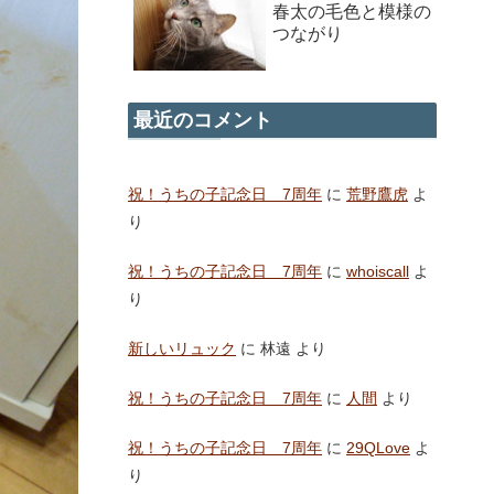
春太の毛色と模様の
つながり
最近のコメント
祝！うちの子記念日 7周年
に
荒野鷹虎
よ
り
祝！うちの子記念日 7周年
に
whoiscall
よ
り
新しいリュック
に
林遠
より
祝！うちの子記念日 7周年
に
人間
より
祝！うちの子記念日 7周年
に
29QLove
よ
り