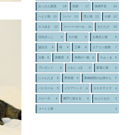
おっさん疑惑
18
洗濯
17
体調不良
16
ヘビと猫
13
ツバメ
13
雪と猫
12
小屋
12
ネコ歩き
12
スーパーボール
11
またたび
10
日向ぼっこ
9
その他
9
お風呂と猫
8
誕生日
8
桜
8
工事
8
エアコン故障
7
台風
6
床暖房
6
奇跡の一枚
6
ちゅ～る
6
プレゼント
6
たわしっぽ
6
家電と猫
6
にゃんたま
6
野良猫
6
動物病院のお姉さん
5
パトロール
5
イケアベッド
4
カスタマイズ
4
スルー力
4
網戸に挟まる
4
かぶりもの
3
コートと猫
3