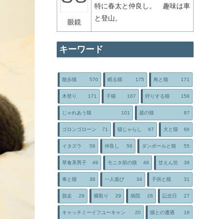
特に春太と仲良し。 趣味は車
と登山。
眼鏡
キーワード
散歩猫
570
眠る猫
175
鳥と猫
171
木登り
171
子猫
167
狩りする猫
158
じゃれあう猫
101
庭の猫
87
ゴロンゴローン
71
猫じゃらし
67
犬と猫
66
イタズラ
59
仲良し
56
ダンボールと猫
55
草食系男子
49
モニタ前の猫
48
甘えん坊
39
車と猫
38
一人遊び
34
子供と猫
31
脱走
29
横取り
29
病院
28
記念日
27
キャッチミーイフユーキャン
20
猫との遭遇
19