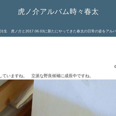
虎ノ介アルバム時々春太
03.01生 虎ノ介と2017.06.03に新たにやってきた春太の日常の姿をア
していますね。 立派な野良候補に成長中ですね。