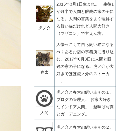
2015年3月1日生まれ。 生後1
か月半で人間と眼鏡の家の子に
なる。人間の言葉をよく理解す
る賢い猫だけれど人間大好き
虎ノ介
（マザコン）で甘えん坊。
人懐っこくて自ら飼い猫になる
べくあるお店の事務所に潜り込
む。2017年6月3日に人間と眼
鏡の家の子になる。虎ノ介が大
春太
好きでほぼ虎ノ介のストーカ
ー。
虎ノ介と春太の飼い主その１。
ブログの管理人。 お家大好き
なインドア人間。 趣味は写真
人間
とガーデニング。
虎ノ介と春太の飼い主その２。