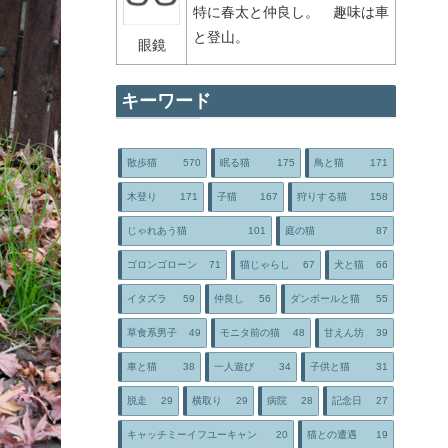
特に春太と仲良し。 趣味は車
と登山。
眼鏡
キーワード
散歩猫
570
眠る猫
175
鳥と猫
171
木登り
171
子猫
167
狩りする猫
158
じゃれあう猫
101
庭の猫
87
ゴロンゴローン
71
猫じゃらし
67
犬と猫
66
イタズラ
59
仲良し
56
ダンボールと猫
55
草食系男子
49
モニタ前の猫
48
甘えん坊
39
車と猫
38
一人遊び
34
子供と猫
31
脱走
29
横取り
29
病院
28
記念日
27
キャッチミーイフユーキャン
20
猫との遭遇
19