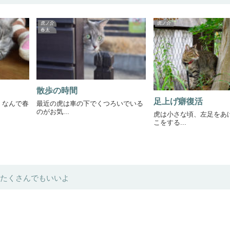
虎ノ介
虎ノ介
春太
散歩の時間
足上げ癖復活
 なんで春
最近の虎は車の下でくつろいでいる
のがお気...
虎は小さな頃、左足をあ
こをする...
たくさんでもいいよ