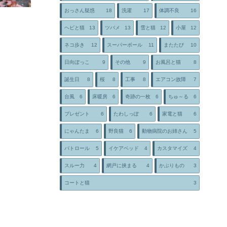
おっさん疑惑
18
洗濯
17
体調不良
16
ヘビと猫
13
ツバメ
13
雪と猫
12
小屋
12
ネコ歩き
12
スーパーボール
11
またたび
10
日向ぼっこ
9
その他
9
お風呂と猫
8
誕生日
8
桜
8
工事
8
エアコン故障
7
台風
6
床暖房
6
奇跡の一枚
6
ちゅ～る
6
プレゼント
6
たわしっぽ
6
家電と猫
6
にゃんたま
6
野良猫
6
動物病院のお姉さん
5
パトロール
5
イケアベッド
4
カスタマイズ
4
スルー力
4
網戸に挟まる
4
かぶりもの
3
コートと猫
3