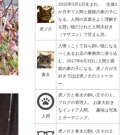
2015年3月1日生まれ。 生後1
か月半で人間と眼鏡の家の子に
なる。人間の言葉をよく理解す
る賢い猫だけれど人間大好き
虎ノ介
（マザコン）で甘えん坊。
人懐っこくて自ら飼い猫になる
べくあるお店の事務所に潜り込
む。2017年6月3日に人間と眼
鏡の家の子になる。虎ノ介が大
春太
好きでほぼ虎ノ介のストーカ
ー。
虎ノ介と春太の飼い主その１。
ブログの管理人。 お家大好き
なインドア人間。 趣味は写真
人間
とガーデニング。
虎ノ介と春太の飼い主その２。