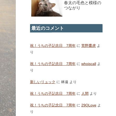
春太の毛色と模様の
つながり
最近のコメント
祝！うちの子記念日 7周年
に
荒野鷹虎
よ
り
祝！うちの子記念日 7周年
に
whoiscall
よ
り
新しいリュック
に
林遠
より
祝！うちの子記念日 7周年
に
人間
より
祝！うちの子記念日 7周年
に
29QLove
よ
り