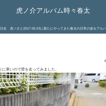
虎ノ介アルバム時々春太
03.01生 虎ノ介と2017.06.03に新たにやってきた春太の日常の姿をア
りに寒いので壁を走ってみました。