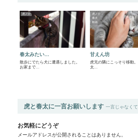
虎ノ介
虎ノ介
春太
動画
春太みたい…
甘えん坊
散歩にでたら犬に遭遇しました。
虎兄の隣にこっそり移動。
お家まで...
太...
虎と春太に一言お願いします
一言じゃなくて
お気軽にどうぞ
メールアドレスが公開されることはありません。