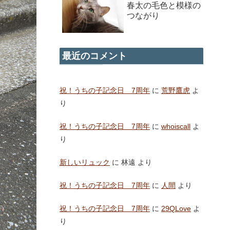
春太の毛色と模様の
つながり
最近のコメント
祝！うちの子記念日 7周年
に
荒野鷹虎
よ
り
祝！うちの子記念日 7周年
に
whoiscall
よ
り
新しいリュック
に
林遠
より
祝！うちの子記念日 7周年
に
人間
より
祝！うちの子記念日 7周年
に
29QLove
よ
り