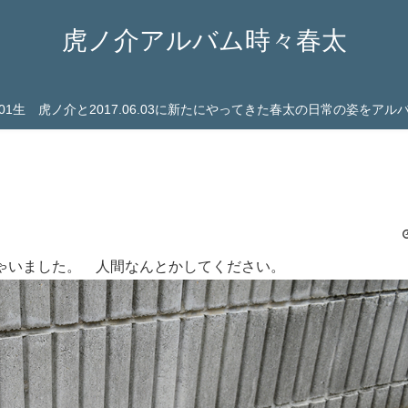
虎ノ介アルバム時々春太
03.01生 虎ノ介と2017.06.03に新たにやってきた春太の日常の姿をア
ゃいました。 人間なんとかしてください。