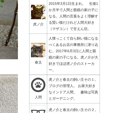
2015年3月1日生まれ。 生後1
か月半で人間と眼鏡の家の子に
なる。人間の言葉をよく理解す
る賢い猫だけれど人間大好き
虎ノ介
（マザコン）で甘えん坊。
人懐っこくて自ら飼い猫になる
べくあるお店の事務所に潜り込
む。2017年6月3日に人間と眼
鏡の家の子になる。虎ノ介が大
春太
好きでほぼ虎ノ介のストーカ
ー。
虎ノ介と春太の飼い主その１。
ブログの管理人。 お家大好き
なインドア人間。 趣味は写真
人間
とガーデニング。
虎ノ介と春太の飼い主その２。