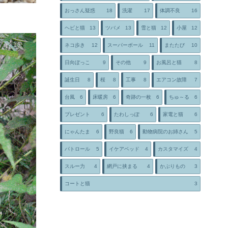
おっさん疑惑
18
洗濯
17
体調不良
16
ヘビと猫
13
ツバメ
13
雪と猫
12
小屋
12
ネコ歩き
12
スーパーボール
11
またたび
10
日向ぼっこ
9
その他
9
お風呂と猫
8
誕生日
8
桜
8
工事
8
エアコン故障
7
台風
6
床暖房
6
奇跡の一枚
6
ちゅ～る
6
プレゼント
6
たわしっぽ
6
家電と猫
6
にゃんたま
6
野良猫
6
動物病院のお姉さん
5
パトロール
5
イケアベッド
4
カスタマイズ
4
スルー力
4
網戸に挟まる
4
かぶりもの
3
コートと猫
3