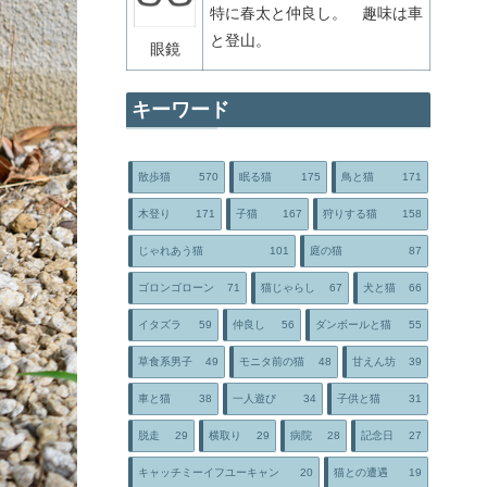
特に春太と仲良し。 趣味は車
と登山。
眼鏡
キーワード
散歩猫
570
眠る猫
175
鳥と猫
171
木登り
171
子猫
167
狩りする猫
158
じゃれあう猫
101
庭の猫
87
ゴロンゴローン
71
猫じゃらし
67
犬と猫
66
イタズラ
59
仲良し
56
ダンボールと猫
55
草食系男子
49
モニタ前の猫
48
甘えん坊
39
車と猫
38
一人遊び
34
子供と猫
31
脱走
29
横取り
29
病院
28
記念日
27
キャッチミーイフユーキャン
20
猫との遭遇
19