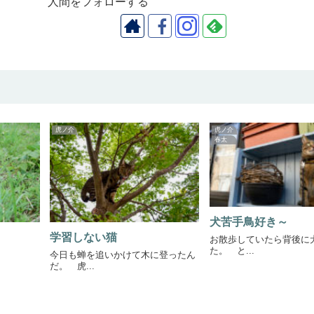
人間をフォローする
虎ノ介
虎ノ介
春太
犬苦手鳥好き～
学習しない猫
お散歩していたら背後に
た。 と...
今日も蝉を追いかけて木に登ったん
だ。 虎...