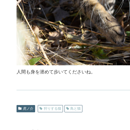
人間も身を潜めて歩いてくださいね。
虎ノ介
狩りする猫
鳥と猫