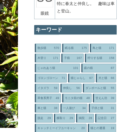
特に春太と仲良し。 趣味は車
と登山。
眼鏡
キーワード
散歩猫
570
眠る猫
175
鳥と猫
171
木登り
171
子猫
167
狩りする猫
158
じゃれあう猫
101
庭の猫
87
ゴロンゴローン
71
猫じゃらし
67
犬と猫
66
イタズラ
59
仲良し
56
ダンボールと猫
55
草食系男子
49
モニタ前の猫
48
甘えん坊
39
車と猫
38
一人遊び
34
子供と猫
31
脱走
29
横取り
29
病院
28
記念日
27
キャッチミーイフユーキャン
20
猫との遭遇
19