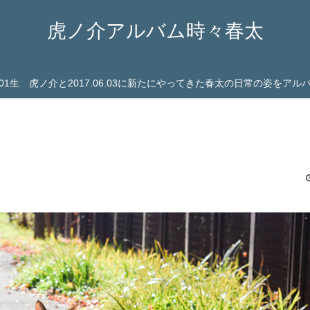
虎ノ介アルバム時々春太
03.01生 虎ノ介と2017.06.03に新たにやってきた春太の日常の姿をア