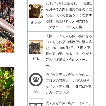
2015年3月1日生まれ。 生後1
か月半で人間と眼鏡の家の子に
なる。人間の言葉をよく理解す
る賢い猫だけれど人間大好き
虎ノ介
（マザコン）で甘えん坊。
人懐っこくて自ら飼い猫になる
べくあるお店の事務所に潜り込
む。2017年6月3日に人間と眼
鏡の家の子になる。虎ノ介が大
春太
好きでほぼ虎ノ介のストーカ
ー。
虎ノ介と春太の飼い主その１。
ブログの管理人。 お家大好き
なインドア人間。 趣味は写真
人間
とガーデニング。
虎ノ介と春太の飼い主その２。