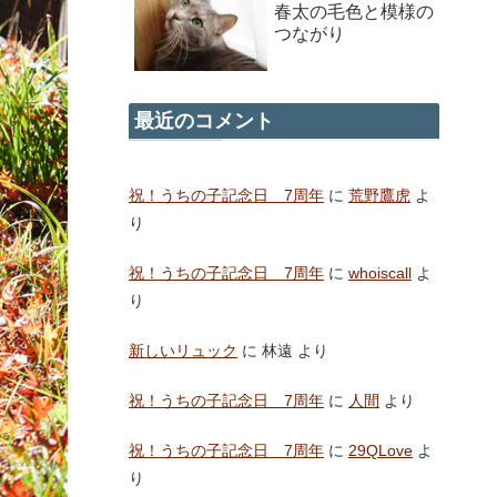
春太の毛色と模様の
つながり
最近のコメント
祝！うちの子記念日 7周年
に
荒野鷹虎
よ
り
祝！うちの子記念日 7周年
に
whoiscall
よ
り
新しいリュック
に
林遠
より
祝！うちの子記念日 7周年
に
人間
より
祝！うちの子記念日 7周年
に
29QLove
よ
り