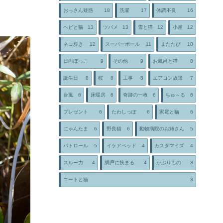
おっさん疑惑
18
洗濯
17
体調不良
16
ヘビと猫
13
ツバメ
13
雪と猫
12
小屋
12
ネコ歩き
12
スーパーボール
11
またたび
10
日向ぼっこ
9
その他
9
お風呂と猫
8
誕生日
8
桜
8
工事
8
エアコン故障
7
台風
6
床暖房
6
奇跡の一枚
6
ちゅ～る
6
プレゼント
6
たわしっぽ
6
家電と猫
6
にゃんたま
6
野良猫
6
動物病院のお姉さん
5
パトロール
5
イケアベッド
4
カスタマイズ
4
スルー力
4
網戸に挟まる
4
かぶりもの
3
コートと猫
3