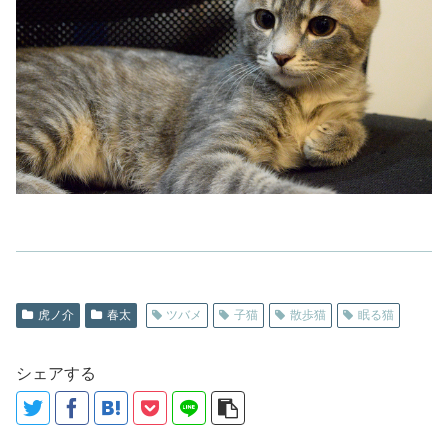
虎ノ介
春太
ツバメ
子猫
散歩猫
眠る猫
シェアする