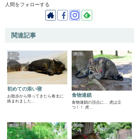
人間をフォローする
関連記事
虎ノ介
虎ノ介
春太
初めての添い寝
食物連鎖
お散歩から帰ってきたら春太に
絡まれました...
食物連鎖の頂点に… 虎は立
つ！！ 虎...
虎ノ介
虎ノ介