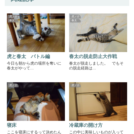
虎ノ介
虎ノ介
春太
春太
虎と春太 バトル編
春太の脱走防止大作戦
今日も朝から虎の場所を奪いに
春太が脱走しました。 でもそ
春太がやって...
の脱走経路は...
虎ノ介
虎ノ介
寝床
冷蔵庫の開け方
ここを寝床にするって決めたん
この中に美味しいものが入って