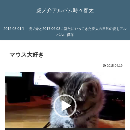
虎ノ介アルバム時々春太
2015.03.01生 虎ノ介と2017.06.03に新たにやってきた春太の日常の姿をアル
バムに保存
マウス大好き
2015.04.19
動
画
プ
レ
ー
ヤ
ー