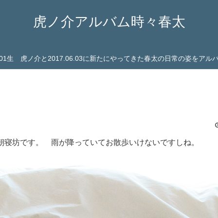
虎ノ介アルバム時々春太
03.01生 虎ノ介と2017.06.03に新たにやってきた春太の日常の姿をア
朝寝坊です。 雨が降っていてお散歩いけないですしね。