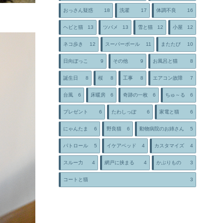
おっさん疑惑
18
洗濯
17
体調不良
16
ヘビと猫
13
ツバメ
13
雪と猫
12
小屋
12
ネコ歩き
12
スーパーボール
11
またたび
10
日向ぼっこ
9
その他
9
お風呂と猫
8
誕生日
8
桜
8
工事
8
エアコン故障
7
台風
6
床暖房
6
奇跡の一枚
6
ちゅ～る
6
プレゼント
6
たわしっぽ
6
家電と猫
6
にゃんたま
6
野良猫
6
動物病院のお姉さん
5
パトロール
5
イケアベッド
4
カスタマイズ
4
スルー力
4
網戸に挟まる
4
かぶりもの
3
コートと猫
3