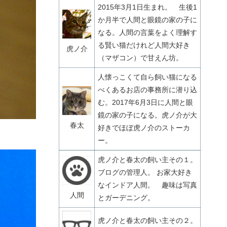
2015年3月1日生まれ。 生後1
か月半で人間と眼鏡の家の子に
なる。人間の言葉をよく理解す
る賢い猫だけれど人間大好き
虎ノ介
（マザコン）で甘えん坊。
人懐っこくて自ら飼い猫になる
べくあるお店の事務所に潜り込
む。2017年6月3日に人間と眼
鏡の家の子になる。虎ノ介が大
春太
好きでほぼ虎ノ介のストーカ
ー。
虎ノ介と春太の飼い主その１。
ブログの管理人。 お家大好き
なインドア人間。 趣味は写真
人間
とガーデニング。
虎ノ介と春太の飼い主その２。