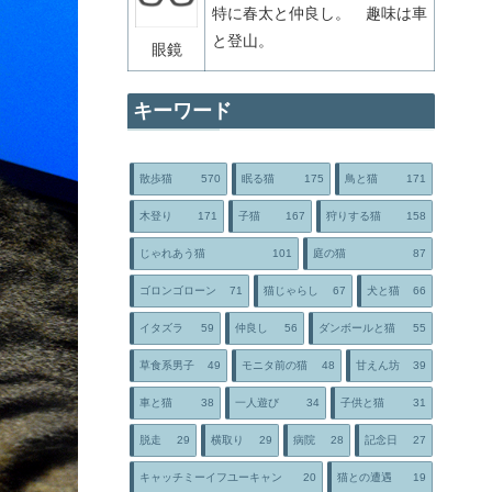
特に春太と仲良し。 趣味は車
と登山。
眼鏡
キーワード
散歩猫
570
眠る猫
175
鳥と猫
171
木登り
171
子猫
167
狩りする猫
158
じゃれあう猫
101
庭の猫
87
ゴロンゴローン
71
猫じゃらし
67
犬と猫
66
イタズラ
59
仲良し
56
ダンボールと猫
55
草食系男子
49
モニタ前の猫
48
甘えん坊
39
車と猫
38
一人遊び
34
子供と猫
31
脱走
29
横取り
29
病院
28
記念日
27
キャッチミーイフユーキャン
20
猫との遭遇
19