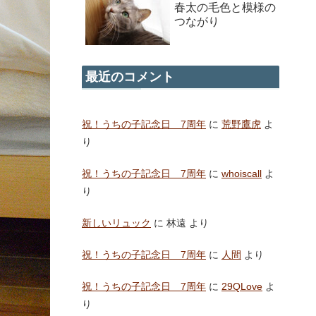
春太の毛色と模様の
つながり
最近のコメント
祝！うちの子記念日 7周年
に
荒野鷹虎
よ
り
祝！うちの子記念日 7周年
に
whoiscall
よ
り
新しいリュック
に
林遠
より
祝！うちの子記念日 7周年
に
人間
より
祝！うちの子記念日 7周年
に
29QLove
よ
り