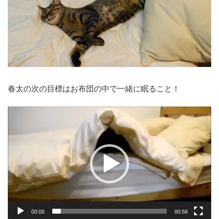
春太の次の目標はお布団の中で一緒に眠ること！
動
画
プ
レ
ー
ヤ
ー
00:00
00:58