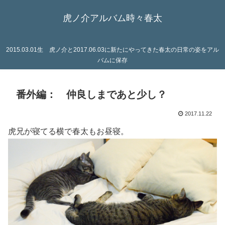
虎ノ介アルバム時々春太
2015.03.01生 虎ノ介と2017.06.03に新たにやってきた春太の日常の姿をアル
バムに保存
番外編： 仲良しまであと少し？
2017.11.22
虎兄が寝てる横で春太もお昼寝。