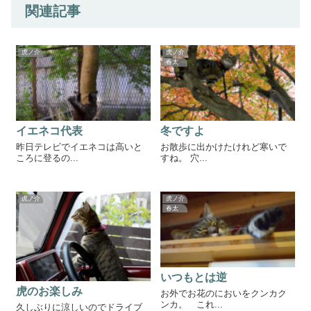
関連記事
虎ノ介
虎ノ介
春太
イエネコ代表
冬ですよ
昨日テレビでイエネコは高いと
お散歩に出かけたけれど寒いで
ころに登るの...
すね。 穴...
虎ノ介
虎ノ介
春太
いつもとは逆
虎のお楽しみ
お外でお花のにおいをクンカク
ンカ。 これ...
久しぶりに涼しいのでドライブ