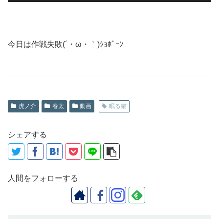
今日は作戦失敗(´・ω・｀)ｼｮﾎﾞｰﾝ
虎ノ介
春太
動画
眠る猫
シェアする
人間をフォローする