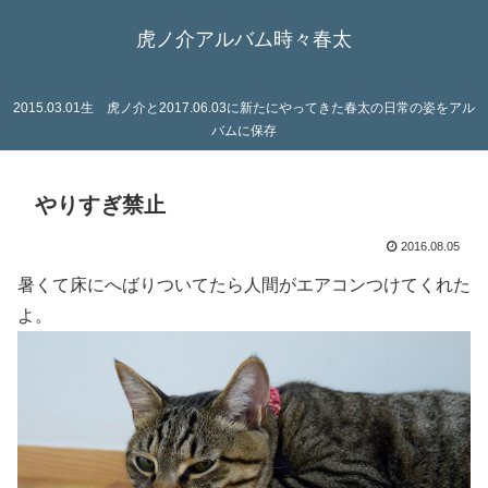
虎ノ介アルバム時々春太
2015.03.01生 虎ノ介と2017.06.03に新たにやってきた春太の日常の姿をアル
バムに保存
やりすぎ禁止
2016.08.05
暑くて床にへばりついてたら人間がエアコンつけてくれた
よ。