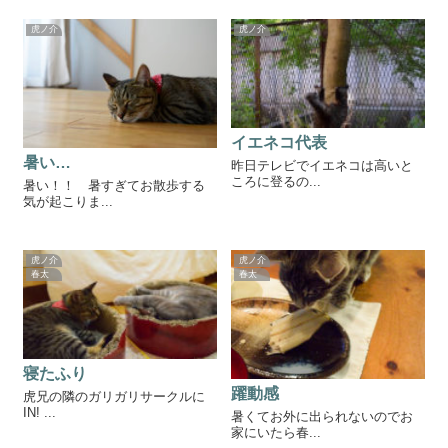
虎ノ介
虎ノ介
イエネコ代表
暑い…
昨日テレビでイエネコは高いと
ころに登るの...
暑い！！ 暑すぎてお散歩する
気が起こりま...
虎ノ介
虎ノ介
春太
春太
寝たふり
躍動感
虎兄の隣のガリガリサークルに
IN! ...
暑くてお外に出られないのでお
家にいたら春...