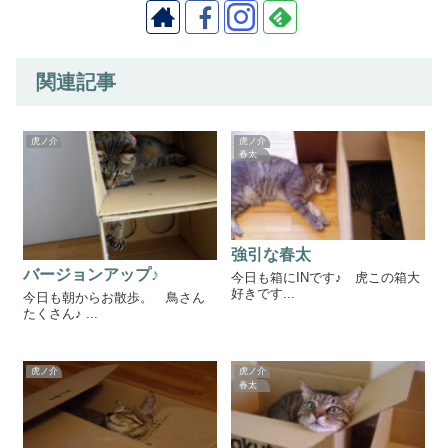
関連記事
虎ノ介
虎ノ介
春太
強引な春太
バージョンアップ♪
今日も箱にINです♪ 虎この箱大
好きです...
今日も朝からお散歩。 鳥さん
たくさん♪ ...
虎ノ介
虎ノ介
春太