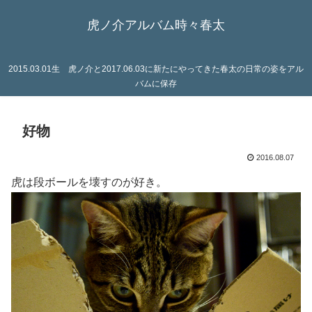
虎ノ介アルバム時々春太
2015.03.01生 虎ノ介と2017.06.03に新たにやってきた春太の日常の姿をアル
バムに保存
好物
2016.08.07
虎は段ボールを壊すのが好き。