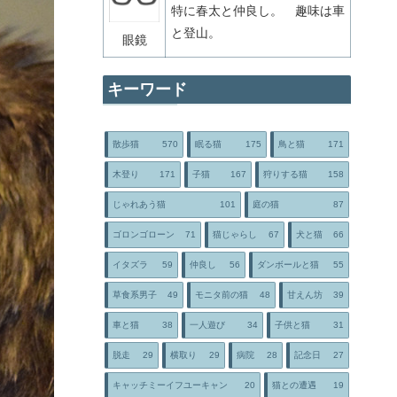
特に春太と仲良し。 趣味は車
と登山。
眼鏡
キーワード
散歩猫
570
眠る猫
175
鳥と猫
171
木登り
171
子猫
167
狩りする猫
158
じゃれあう猫
101
庭の猫
87
ゴロンゴローン
71
猫じゃらし
67
犬と猫
66
イタズラ
59
仲良し
56
ダンボールと猫
55
草食系男子
49
モニタ前の猫
48
甘えん坊
39
車と猫
38
一人遊び
34
子供と猫
31
脱走
29
横取り
29
病院
28
記念日
27
キャッチミーイフユーキャン
20
猫との遭遇
19