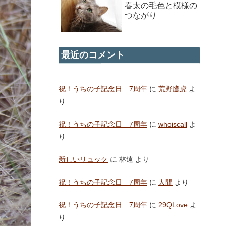
春太の毛色と模様の
つながり
最近のコメント
祝！うちの子記念日 7周年
に
荒野鷹虎
よ
り
祝！うちの子記念日 7周年
に
whoiscall
よ
り
新しいリュック
に
林遠
より
祝！うちの子記念日 7周年
に
人間
より
祝！うちの子記念日 7周年
に
29QLove
よ
り