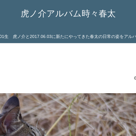
虎ノ介アルバム時々春太
03.01生 虎ノ介と2017.06.03に新たにやってきた春太の日常の姿をア