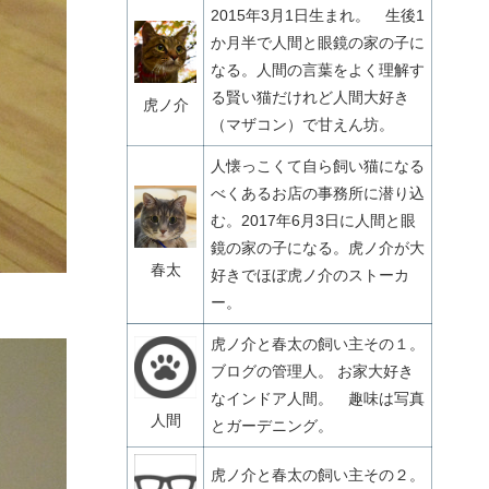
2015年3月1日生まれ。 生後1
か月半で人間と眼鏡の家の子に
なる。人間の言葉をよく理解す
る賢い猫だけれど人間大好き
虎ノ介
（マザコン）で甘えん坊。
人懐っこくて自ら飼い猫になる
べくあるお店の事務所に潜り込
む。2017年6月3日に人間と眼
鏡の家の子になる。虎ノ介が大
春太
好きでほぼ虎ノ介のストーカ
ー。
虎ノ介と春太の飼い主その１。
ブログの管理人。 お家大好き
なインドア人間。 趣味は写真
人間
とガーデニング。
虎ノ介と春太の飼い主その２。