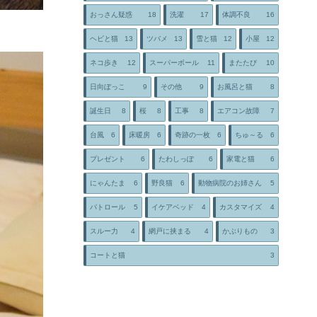
おっさん疑惑
18
洗濯
17
体調不良
16
ヘビと猫
13
ツバメ
13
雪と猫
12
小屋
12
ネコ歩き
12
スーパーボール
11
またたび
10
日向ぼっこ
9
その他
9
お風呂と猫
8
誕生日
8
桜
8
工事
8
エアコン故障
7
台風
6
床暖房
6
奇跡の一枚
6
ちゅ～る
6
プレゼント
6
たわしっぽ
6
家電と猫
6
にゃんたま
6
野良猫
6
動物病院のお姉さん
5
パトロール
5
イケアベッド
4
カスタマイズ
4
スルー力
4
網戸に挟まる
4
かぶりもの
3
コートと猫
3