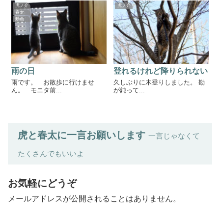
虎ノ介
虎ノ介
春太
動画
雨の日
登れるけれど降りられない
雨です。 お散歩に行けませ
久しぶりに木登りしました。 勘
ん。 モニタ前...
が鈍って...
虎と春太に一言お願いします
一言じゃなくて
たくさんでもいいよ
お気軽にどうぞ
メールアドレスが公開されることはありません。