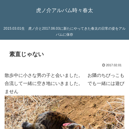
虎ノ介アルバム時々春太
2015.03.01生 虎ノ介と2017.06.03に新たにやってきた春太の日常の姿をアル
バムに保存
素直じゃない
2017.02.01
散歩中に小さな男の子と会いました。 お隣のちびっこも
合流して一緒に空き地にいきました。 でも一緒には遊び
ません