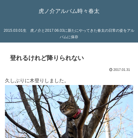
虎ノ介アルバム時々春太
2015.03.01生 虎ノ介と2017.06.03に新たにやってきた春太の日常の姿をアル
バムに保存
登れるけれど降りられない
2017.01.31
久しぶりに木登りしました。