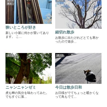
虎ノ介
虎ノ介
春太
狭いところが好き
細切れ散歩
新しい小屋に何かが置いてあり
ます。 こ...
お散歩に出たけれどとても寒か
ったので遊歩...
虎ノ介
虎ノ介
ニャンニャンゼミ
今日は散歩日和
虎も蝉の気分を味わってみた。
お日様がでてちょっと暖かくな
でもすぐに落...
って鳥もでて...