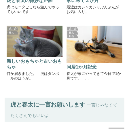
虎と春太の微妙な距離
家に来て２か月
虎はモニタごしなら遊んでやっ
最近はカシャカシャぶんぶんが
てもいいです...
お気に入り。...
虎ノ介
虎ノ介
春太
春太
動画
新しいおもちゃと古いおも
同居1か月記念
ちゃ
春太が家にやってきて今日で1か
何か届きました。 虎はダンボ
月です。 ...
ールのほうが...
虎と春太に一言お願いします
一言じゃなくて
たくさんでもいいよ