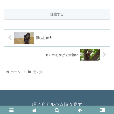
膨らむ春太
セミのおかげで命拾い
ホーム
虎ノ介
虎ノ介アルバム時々春太
© 2015 虎ノ介アルバム時々春太.