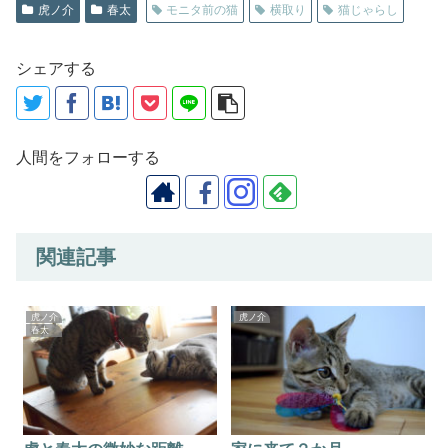
虎ノ介
春太
モニタ前の猫
横取り
猫じゃらし
シェアする
人間をフォローする
関連記事
虎ノ介
虎ノ介
春太