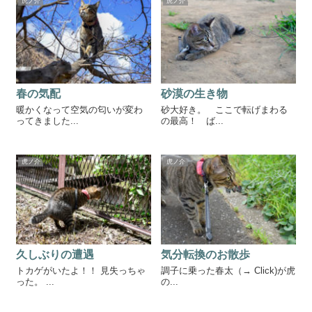
虎ノ介
虎ノ介
春の気配
砂漠の生き物
暖かくなって空気の匂いが変わ
砂大好き。 ここで転げまわる
ってきました...
の最高！ ば...
虎ノ介
虎ノ介
久しぶりの遭遇
気分転換のお散歩
トカゲがいたよ！！ 見失っちゃ
調子に乗った春太（→ Click)が虎
った。 ...
の...