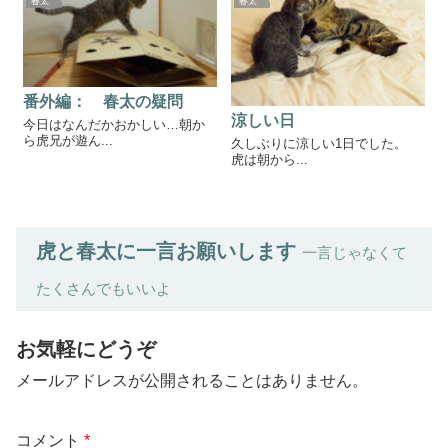
春太
春太
番外編： 春太の疑問
涼しい日
今日はなんだかおかしい…朝か
ら虎兄が遊ん...
久しぶりに涼しい1日でした。
虎は朝から...
虎と春太に一言お願いします
一言じゃなくて
たくさんでもいいよ
お気軽にどうぞ
メールアドレスが公開されることはありません。
コメント
*