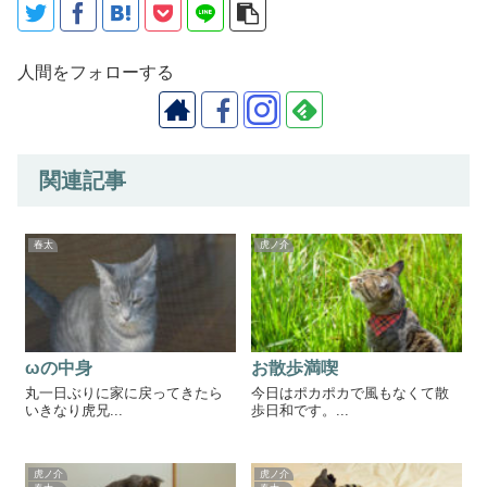
人間をフォローする
関連記事
春太
虎ノ介
ωの中身
お散歩満喫
丸一日ぶりに家に戻ってきたら
今日はポカポカで風もなくて散
いきなり虎兄...
歩日和です。...
虎ノ介
虎ノ介