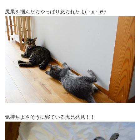
尻尾を掴んだらやっぱり怒られたよ(・д・)ﾁｯ
気持ちよさそうに寝ている虎兄発見！！