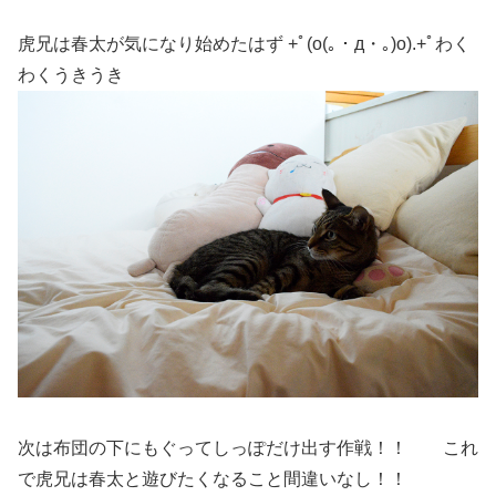
虎兄は春太が気になり始めたはず
+ﾟ(o(｡・д・｡)o).+ﾟわく
わくうきうき
次は布団の下にもぐってしっぽだけ出す作戦！！ これ
で虎兄は春太と遊びたくなること間違いなし！！