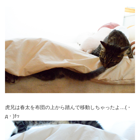
虎兄は春太を布団の上から踏んで移動しちゃったよ…(・
д・)ﾁｯ