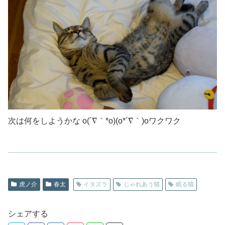
次は何をしようかな
o(´∇｀*o)(o*´∇｀)oワクワク
虎ノ介
春太
イタズラ
じゃれあう猫
眠る猫
シェアする