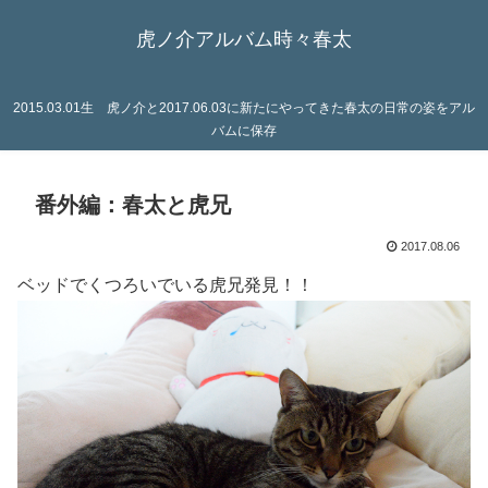
虎ノ介アルバム時々春太
2015.03.01生 虎ノ介と2017.06.03に新たにやってきた春太の日常の姿をアル
バムに保存
番外編：春太と虎兄
2017.08.06
ベッドでくつろいでいる虎兄発見！！