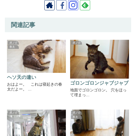
関連記事
虎ノ介
虎ノ介
春太
ヘソ天の違い
ゴロンゴロンジャブジャブ
おはよー。 これは寝起きの春
太だよー。 ...
地面でゴロンゴロン。 穴をほっ
て埋まっ...
虎ノ介
虎ノ介
春太