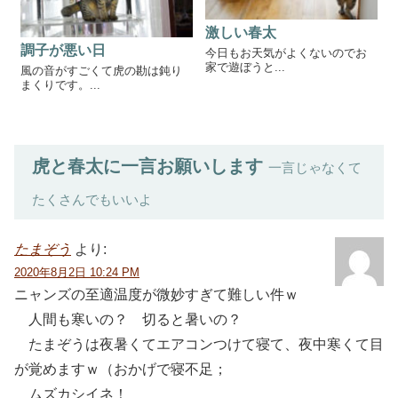
激しい春太
調子が悪い日
今日もお天気がよくないのでお
家で遊ぼうと...
風の音がすごくて虎の勘は鈍り
まくりです。...
虎と春太に一言お願いします
一言じゃなくて
たくさんでもいいよ
たまぞう
より:
2020年8月2日 10:24 PM
ニャンズの至適温度が微妙すぎて難しい件ｗ
人間も寒いの？ 切ると暑いの？
たまぞうは夜暑くてエアコンつけて寝て、夜中寒くて目
が覚めますｗ（おかげで寝不足；
ムズカシイネ！