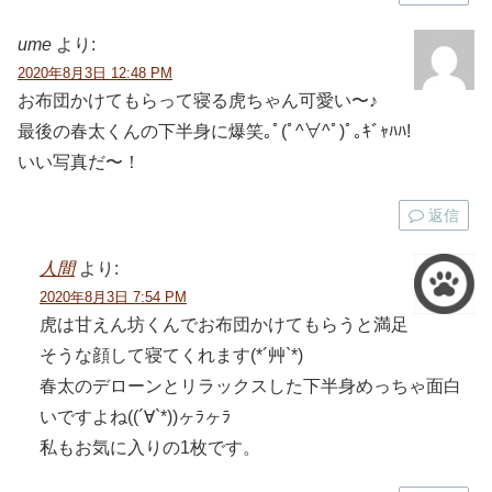
ume
より:
2020年8月3日 12:48 PM
お布団かけてもらって寝る虎ちゃん可愛い〜♪
最後の春太くんの下半身に爆笑｡ﾟ(ﾟ^∀^ﾟ)ﾟ｡ｷﾞｬﾊﾊ!
いい写真だ〜！
返信
人間
より:
2020年8月3日 7:54 PM
虎は甘えん坊くんでお布団かけてもらうと満足
そうな顔して寝てくれます(*´艸`*)
春太のデローンとリラックスした下半身めっちゃ面白
いですよね((´∀`*))ヶﾗヶﾗ
私もお気に入りの1枚です。