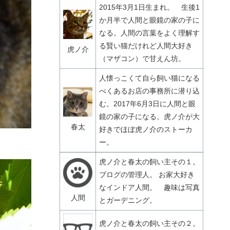
2015年3月1日生まれ。 生後1
か月半で人間と眼鏡の家の子に
なる。人間の言葉をよく理解す
る賢い猫だけれど人間大好き
虎ノ介
（マザコン）で甘えん坊。
人懐っこくて自ら飼い猫になる
べくあるお店の事務所に潜り込
む。2017年6月3日に人間と眼
鏡の家の子になる。虎ノ介が大
春太
好きでほぼ虎ノ介のストーカ
ー。
虎ノ介と春太の飼い主その１。
ブログの管理人。 お家大好き
なインドア人間。 趣味は写真
人間
とガーデニング。
虎ノ介と春太の飼い主その２。