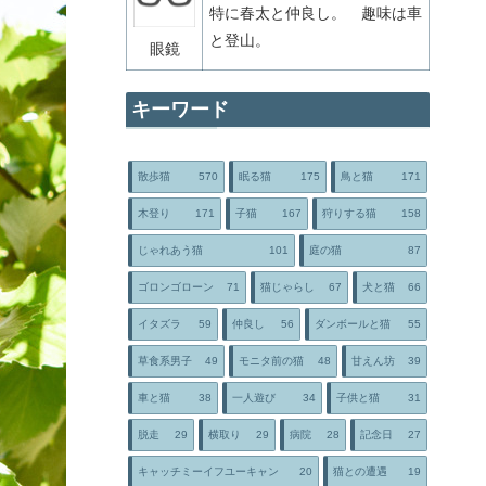
特に春太と仲良し。 趣味は車
と登山。
眼鏡
キーワード
散歩猫
570
眠る猫
175
鳥と猫
171
木登り
171
子猫
167
狩りする猫
158
じゃれあう猫
101
庭の猫
87
ゴロンゴローン
71
猫じゃらし
67
犬と猫
66
イタズラ
59
仲良し
56
ダンボールと猫
55
草食系男子
49
モニタ前の猫
48
甘えん坊
39
車と猫
38
一人遊び
34
子供と猫
31
脱走
29
横取り
29
病院
28
記念日
27
キャッチミーイフユーキャン
20
猫との遭遇
19