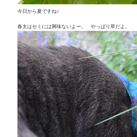
今日から夏ですね♪
春太はセミには興味ないよー。 やっぱり草だよ。