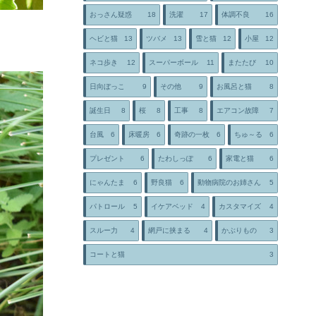
おっさん疑惑
18
洗濯
17
体調不良
16
ヘビと猫
13
ツバメ
13
雪と猫
12
小屋
12
ネコ歩き
12
スーパーボール
11
またたび
10
日向ぼっこ
9
その他
9
お風呂と猫
8
誕生日
8
桜
8
工事
8
エアコン故障
7
台風
6
床暖房
6
奇跡の一枚
6
ちゅ～る
6
プレゼント
6
たわしっぽ
6
家電と猫
6
にゃんたま
6
野良猫
6
動物病院のお姉さん
5
パトロール
5
イケアベッド
4
カスタマイズ
4
スルー力
4
網戸に挟まる
4
かぶりもの
3
コートと猫
3