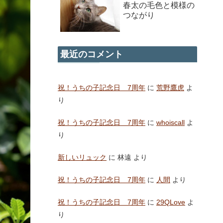
春太の毛色と模様の
つながり
最近のコメント
祝！うちの子記念日 7周年
に
荒野鷹虎
よ
り
祝！うちの子記念日 7周年
に
whoiscall
よ
り
新しいリュック
に
林遠
より
祝！うちの子記念日 7周年
に
人間
より
祝！うちの子記念日 7周年
に
29QLove
よ
り