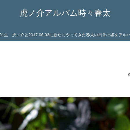
虎ノ介アルバム時々春太
03.01生 虎ノ介と2017.06.03に新たにやってきた春太の日常の姿をア