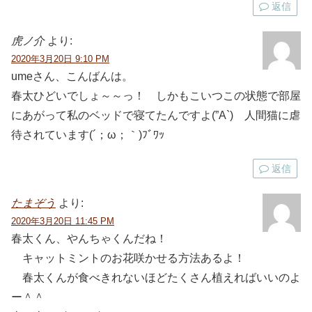
返信
虎ノ介
より:
2020年3月20日 9:10 PM
umeさん、こんばんは。
春太ひどいでしょ～～っ！ しかもこいつこの状態で部屋
にあがって私のベッドで寝てたんですよ(”A`) 人間猫に虐
待されています(´；ω；｀)ﾌﾞﾜｯ
返信
たまぞう
より:
2020年3月20日 11:45 PM
春太くん、やんちゃくんだね！
キャットミントのお花咲かせる方法あるよ！
春太くんが食べきれないほどたくさん植えればいいのよ
ー＾＾