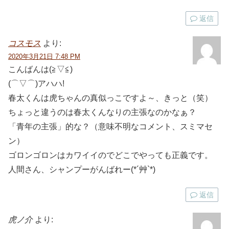
返信
コスモス
より:
2020年3月21日 7:48 PM
こんばんは(≧▽≦)
(⌒▽⌒)アハハ!
春太くんは虎ちゃんの真似っこですよ～、きっと（笑）
ちょっと違うのは春太くんなりの主張なのかなぁ？
「青年の主張」的な？（意味不明なコメント、スミマセ
ン）
ゴロンゴロンはカワイイのでどこでやっても正義です。
人間さん、シャンプーがんばれー(*´艸`*)
返信
虎ノ介
より: