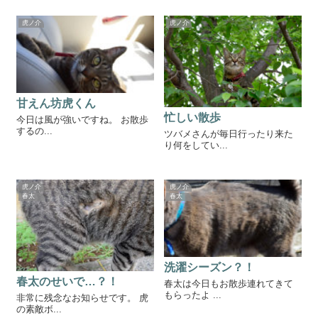
虎ノ介
虎ノ介
甘えん坊虎くん
忙しい散歩
今日は風が強いですね。 お散歩
するの...
ツバメさんが毎日行ったり来た
り何をしてい...
虎ノ介
虎ノ介
春太
春太
洗濯シーズン？！
春太のせいで…？！
春太は今日もお散歩連れてきて
もらったよ ...
非常に残念なお知らせです。 虎
の素敵ボ...