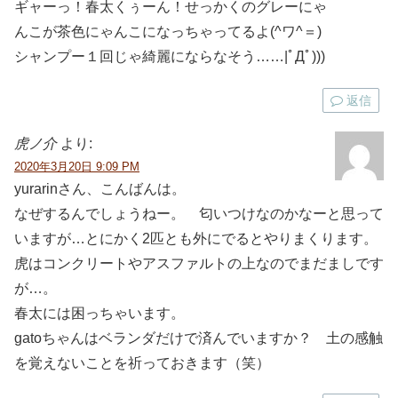
ギャーっ！春太くぅーん！せっかくのグレーにゃ
んこが茶色にゃんこになっちゃってるよ(^ワ^＝)
シャンプー１回じゃ綺麗にならなそう……|ﾟДﾟ)))
返信
虎ノ介
より:
2020年3月20日 9:09 PM
yurarinさん、こんばんは。
なぜするんでしょうねー。 匂いつけなのかなーと思って
いますが…とにかく2匹とも外にでるとやりまくります。
虎はコンクリートやアスファルトの上なのでまだましです
が…。
春太には困っちゃいます。
gatoちゃんはベランダだけで済んでいますか？ 土の感触
を覚えないことを祈っておきます（笑）