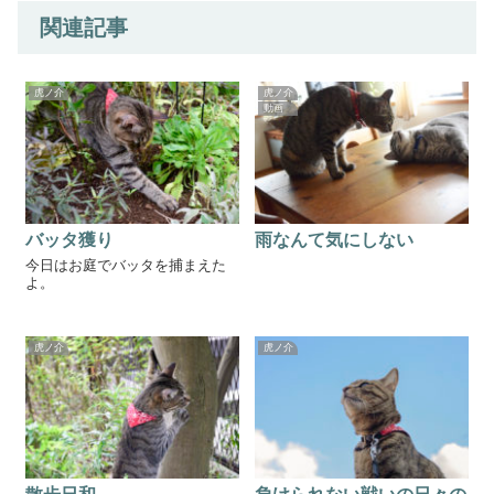
関連記事
虎ノ介
虎ノ介
動画
バッタ獲り
雨なんて気にしない
今日はお庭でバッタを捕まえた
よ。
虎ノ介
虎ノ介