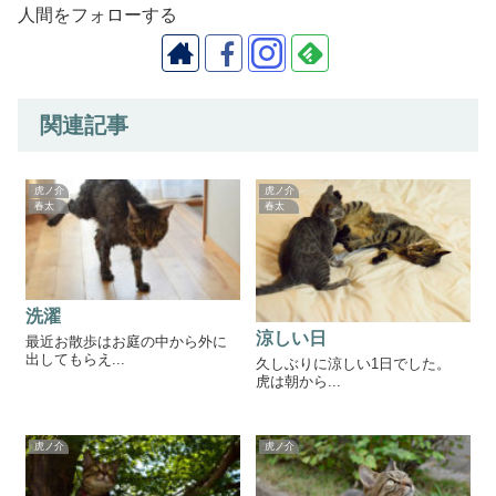
人間をフォローする
関連記事
虎ノ介
虎ノ介
春太
春太
洗濯
涼しい日
最近お散歩はお庭の中から外に
出してもらえ...
久しぶりに涼しい1日でした。
虎は朝から...
虎ノ介
虎ノ介