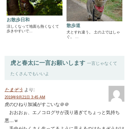
お散歩日和
散歩道
涼しくなって地面も熱くなくて
歩きやすいで...
犬とすれ違う。 土の上ではしゃ
ぐ。 ...
虎と春太に一言お願いします
一言じゃなくて
たくさんでもいいよ
たまぞう
より:
2019年9月21日 3:45 AM
虎のひねり加減がすごいな＠＠
おおおぉ、エノコログサが茂り過ぎてちょっと気持ち
悪…ｗ
毛虫がたくさん生ってるように見えるのはたまぞうだけ