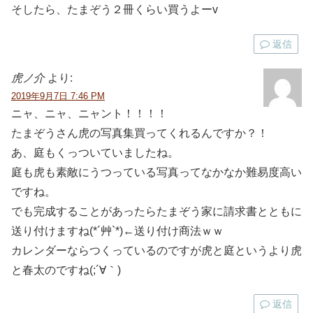
そしたら、たまぞう２冊くらい買うよーv
返信
虎ノ介
より:
2019年9月7日 7:46 PM
ニャ、ニャ、ニャント！！！！
たまぞうさん虎の写真集買ってくれるんですか？！
あ、庭もくっついていましたね。
庭も虎も素敵にうつっている写真ってなかなか難易度高い
ですね。
でも完成することがあったらたまぞう家に請求書とともに
送り付けますね(*´艸`*)←送り付け商法ｗｗ
カレンダーならつくっているのですが虎と庭というより虎
と春太のですね(;´∀｀)
返信