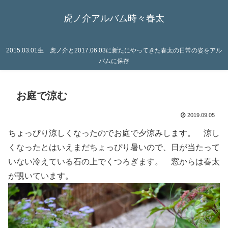
虎ノ介アルバム時々春太
2015.03.01生 虎ノ介と2017.06.03に新たにやってきた春太の日常の姿をアル
バムに保存
お庭で涼む
2019.09.05
ちょっぴり涼しくなったのでお庭で夕涼みします。 涼し
くなったとはいえまだちょっぴり暑いので、日が当たって
いない冷えている石の上でくつろぎます。 窓からは春太
が覗いています。