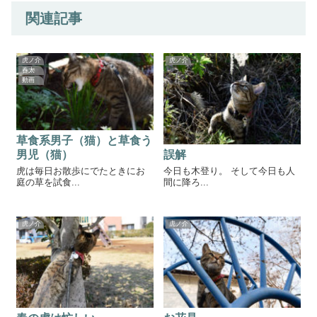
関連記事
虎ノ介
虎ノ介
春太
動画
草食系男子（猫）と草食う
誤解
男児（猫）
今日も木登り。 そして今日も人
虎は毎日お散歩にでたときにお
間に降ろ...
庭の草を試食...
虎ノ介
虎ノ介