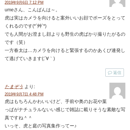
2019年9月6日 7:12 PM
umeさん、こんばんは～。
虎は実はカメラを向けると案外いいお顔でポーズをとって
くれるのです(*´艸`*)
でも人間がお澄まし顔よりも野生の虎ばかり撮りたがるの
です（笑）
一方春太は…カメラを向けると緊張するのかあくび連発し
て逃げていきます(;´∀｀)
返信
たまぞう
より:
2019年9月7日 4:48 PM
虎はもちろんかわいいけど、手前や奥のお花や葉
っぱがナチュラルないい感じで雑誌に載りそうな素敵な写
真ですね＾＾
いっそ、虎と庭の写真集作ってー♪