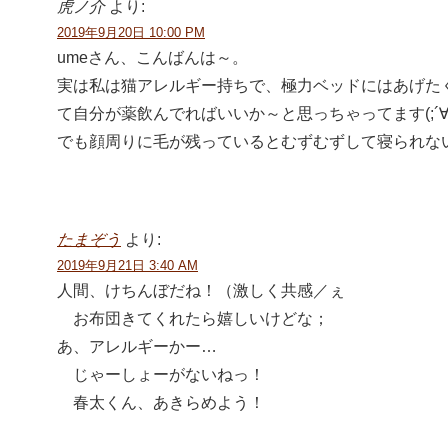
虎ノ介
より:
2019年9月20日 10:00 PM
umeさん、こんばんは～。
実は私は猫アレルギー持ちで、極力ベッドにはあげた
て自分が薬飲んでればいいか～と思っちゃってます(;´∀
でも顔周りに毛が残っているとむずむずして寝られな
たまぞう
より:
2019年9月21日 3:40 AM
人間、けちんぼだね！（激しく共感／ぇ
お布団きてくれたら嬉しいけどな；
あ、アレルギーかー…
じゃーしょーがないねっ！
春太くん、あきらめよう！