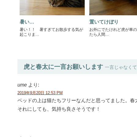
暑い…
置いてけぼり
暑い！！ 暑すぎてお散歩する気が
お外にでたけれど虎が車の
起こりま...
たら人間...
虎と春太に一言お願いします
一言じゃなくて
ume
より:
2019年9月20日 12:53 PM
ベッドの上は猫たちフリーなんだと思ってました。春太君
それにしても、気持ち良さそうです！