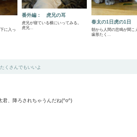
番外編： 虎兄の耳
春太の1日虎の1日
虎兄が寝ている横にいってみる。
虎兄...
下に入っ
朝から人間の悲鳴が聞
歯形たく...
たくさんでもいいよ
、降ろされちゃうんだね(^o^)