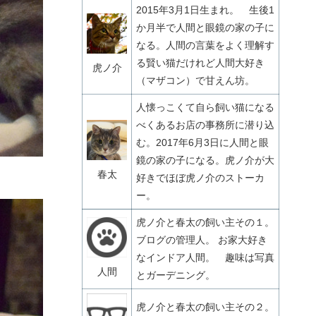
2015年3月1日生まれ。 生後1
か月半で人間と眼鏡の家の子に
なる。人間の言葉をよく理解す
る賢い猫だけれど人間大好き
虎ノ介
（マザコン）で甘えん坊。
人懐っこくて自ら飼い猫になる
べくあるお店の事務所に潜り込
む。2017年6月3日に人間と眼
鏡の家の子になる。虎ノ介が大
春太
好きでほぼ虎ノ介のストーカ
ー。
虎ノ介と春太の飼い主その１。
ブログの管理人。 お家大好き
なインドア人間。 趣味は写真
人間
とガーデニング。
虎ノ介と春太の飼い主その２。