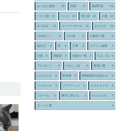
おっさん疑惑
18
洗濯
17
体調不良
16
ヘビと猫
13
ツバメ
13
雪と猫
12
小屋
12
ネコ歩き
12
スーパーボール
11
またたび
10
日向ぼっこ
9
その他
9
お風呂と猫
8
誕生日
8
桜
8
工事
8
エアコン故障
7
台風
6
床暖房
6
奇跡の一枚
6
ちゅ～る
6
プレゼント
6
たわしっぽ
6
家電と猫
6
にゃんたま
6
野良猫
6
動物病院のお姉さん
5
パトロール
5
イケアベッド
4
カスタマイズ
4
スルー力
4
網戸に挟まる
4
かぶりもの
3
コートと猫
3