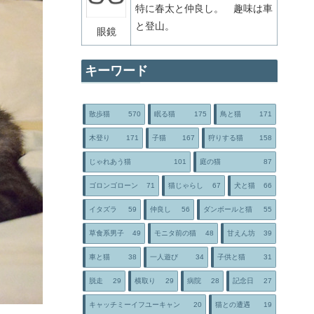
特に春太と仲良し。 趣味は車
と登山。
眼鏡
キーワード
散歩猫
570
眠る猫
175
鳥と猫
171
木登り
171
子猫
167
狩りする猫
158
じゃれあう猫
101
庭の猫
87
ゴロンゴローン
71
猫じゃらし
67
犬と猫
66
イタズラ
59
仲良し
56
ダンボールと猫
55
草食系男子
49
モニタ前の猫
48
甘えん坊
39
車と猫
38
一人遊び
34
子供と猫
31
脱走
29
横取り
29
病院
28
記念日
27
キャッチミーイフユーキャン
20
猫との遭遇
19