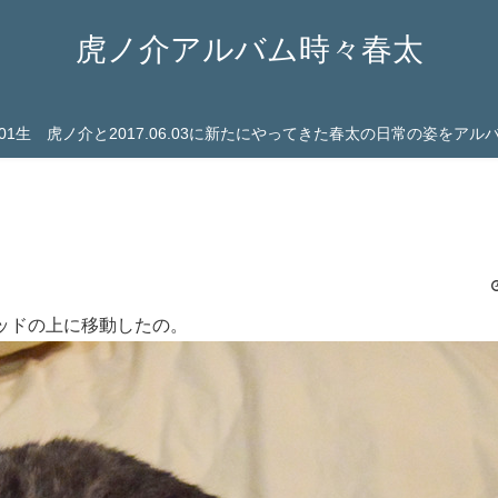
虎ノ介アルバム時々春太
03.01生 虎ノ介と2017.06.03に新たにやってきた春太の日常の姿をア
ッドの上に移動したの。