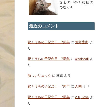
春太の毛色と模様の
つながり
最近のコメント
祝！うちの子記念日 7周年
に
荒野鷹虎
よ
り
祝！うちの子記念日 7周年
に
whoiscall
よ
り
新しいリュック
に
林遠
より
祝！うちの子記念日 7周年
に
人間
より
祝！うちの子記念日 7周年
に
29QLove
よ
り