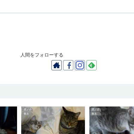
人間をフォローする
虎ノ介
虎ノ介
春太
春太