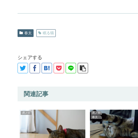
春太
眠る猫
シェアする
関連記事
虎ノ介
虎ノ介
春太