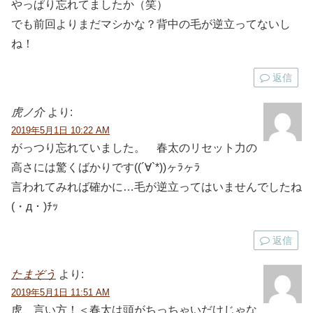
やっぱり忘れてましたか（笑）
でも前回よりまだマシかな？背中の毛が逆立ってないし
ね！
返信
虎ノ介
より:
2019年5月1日 10:22 AM
がっつり忘れていました。 春太のリセット力の
高さには驚くばかりです((´∀`*))ヶﾗヶﾗ
言われてみれば確かに…毛が逆立ってはいませんでしたね
(・д・)ﾁｯ
返信
たまぞう
より:
2019年5月1日 11:51 AM
虎、言い方！＜春太は頭がちっちゃいだけじゃな