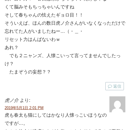
くて脳みそもちっちゃいんですね
そして春ちゃんの怯えたギョロ目！！
そういえば、ほんの数日虎ノ介さんがいなくなっただけで
忘れてた人がいましたねー…（・＿・
リセット力はんぱないわｗ
あれ？
でも２ニャンズ、人懐こいって言ってませんでしたっ
け？
たまぞうの妄想？？
返信
虎ノ介
より:
2019年5月1日 2:01 PM
虎も春太も猫にしてはかなり人懐っこいほうなの
ですが…。