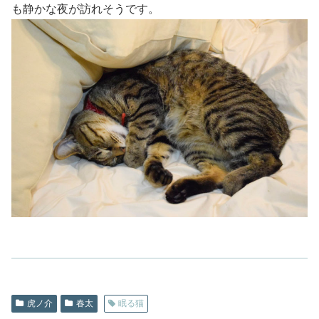
も静かな夜が訪れそうです。
虎ノ介
春太
眠る猫