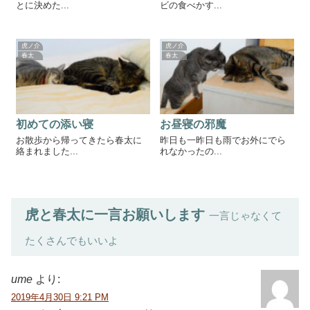
とに決めた...
ビの食べかす...
虎ノ介
虎ノ介
春太
春太
初めての添い寝
お昼寝の邪魔
お散歩から帰ってきたら春太に
昨日も一昨日も雨でお外にでら
絡まれました...
れなかったの...
虎と春太に一言お願いします
一言じゃなくて
たくさんでもいいよ
ume
より:
2019年4月30日 9:21 PM