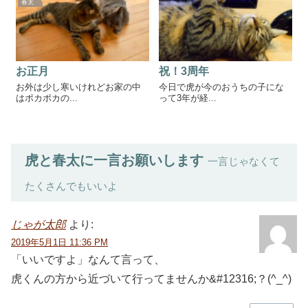
春太
お正月
祝！3周年
お外は少し寒いけれどお家の中
今日で虎が今のおうちの子にな
はポカポカの...
って3年が経...
虎と春太に一言お願いします
一言じゃなくて
たくさんでもいいよ
じゃが太郎
より:
2019年5月1日 11:36 PM
「いいですよ」なんて言って、
虎くんの方から近づいて行ってませんか&#12316;？(^_^)