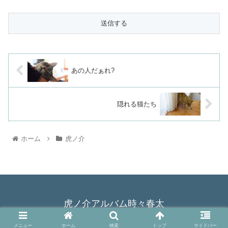
あの人だぁれ?
隠れる猫たち
ホーム
虎ノ介
虎ノ介アルバム時々春太
© 2015 虎ノ介アルバム時々春太.
メニュー
ホーム
検索
トップ
サイドバー