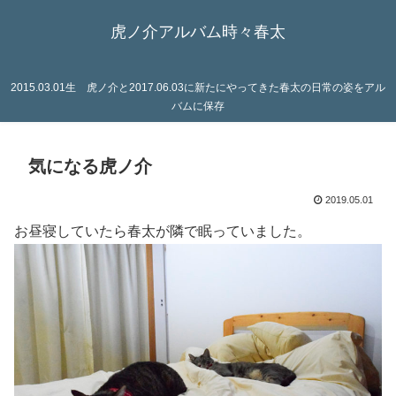
虎ノ介アルバム時々春太
2015.03.01生 虎ノ介と2017.06.03に新たにやってきた春太の日常の姿をアル
バムに保存
気になる虎ノ介
2019.05.01
お昼寝していたら春太が隣で眠っていました。