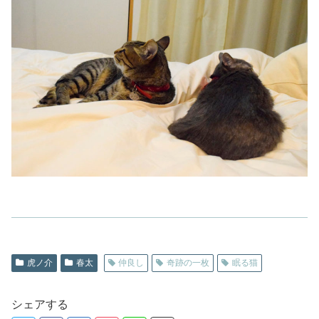
虎ノ介
春太
仲良し
奇跡の一枚
眠る猫
シェアする