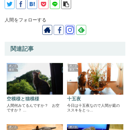
人間をフォローする
関連記事
虎ノ介
虎ノ介
春太
春太
空模様と猫模様
十五夜
人間何みてるんですか？ お空
今日は十五夜なので人間が庭の
ですか？ ...
ススキをとっ...
虎ノ介
虎ノ介