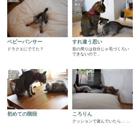
虎ノ介
虎ノ介
春太
ベビーパンサー
すれ違う思い
ドラクエにでてた？
首の周りは自分じゃ毛づくろい
できないので...
虎ノ介
虎ノ介
動画
初めての階段
ころりん
クッションで遊んでいたら… ...