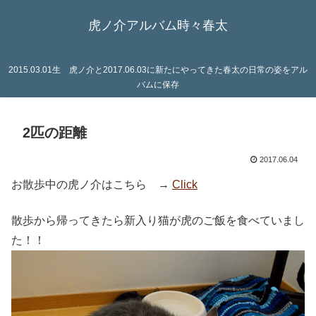
虎ノ介アルバム時々春太
2015.03.01生 虎ノ介と2017.06.03に新たにやってきた春太の日常の姿をアル
バムに保存
2匹の距離
2017.06.04
お散歩中の虎ノ介はこちら →
Click
散歩から帰ってきたら新入り猫が虎のご飯を食べていまし
た！！