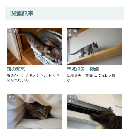
関連記事
虎ノ介
虎ノ介
春太
猫の知恵
聖域消失 後編
洗濯かごに入ると叱られるので
聖域消失 前編 → Click 人間
叱られない方...
が...
虎ノ介
虎ノ介
春太