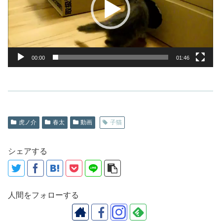
ー
ヤ
ー
00:00
01:46
虎ノ介
春太
動画
子猫
シェアする
人間をフォローする