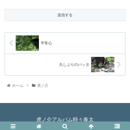
平常心
久しぶりのバッタ
ホーム
虎ノ介
虎ノ介アルバム時々春太
© 2015 虎ノ介アルバム時々春太.