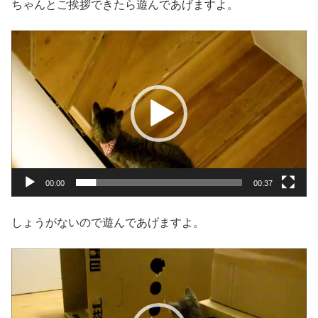
ちゃんとご挨拶できたら遊んであげますよ。
動
画
プ
レ
ー
ヤ
ー
00:00
00:37
しょうがないので遊んであげますよ。
動
画
プ
レ