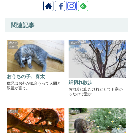
関連記事
虎ノ介
虎ノ介
春太
おうちの子、春太
細切れ散歩
虎兄はお外が似合うって人間と
眼鏡が言う。...
お散歩に出たけれどとても寒か
ったので遊歩...
虎ノ介
虎ノ介