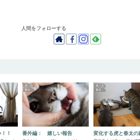
人間をフォローする
虎ノ介
虎ノ介
春太
春太
い！！
番外編： 嬉しい報告
変化する虎と春太の