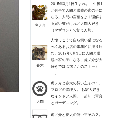
2015年3月1日生まれ。 生後1
か月半で人間と眼鏡の家の子に
なる。人間の言葉をよく理解す
る賢い猫だけれど人間大好き
虎ノ介
（マザコン）で甘えん坊。
人懐っこくて自ら飼い猫になる
べくあるお店の事務所に潜り込
む。2017年6月3日に人間と眼
鏡の家の子になる。虎ノ介が大
春太
好きでほぼ虎ノ介のストーカ
ー。
虎ノ介と春太の飼い主その１。
ブログの管理人。 お家大好き
なインドア人間。 趣味は写真
人間
とガーデニング。
虎ノ介と春太の飼い主その２。