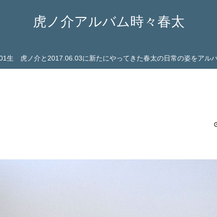
虎ノ介アルバム時々春太
03.01生 虎ノ介と2017.06.03に新たにやってきた春太の日常の姿をア