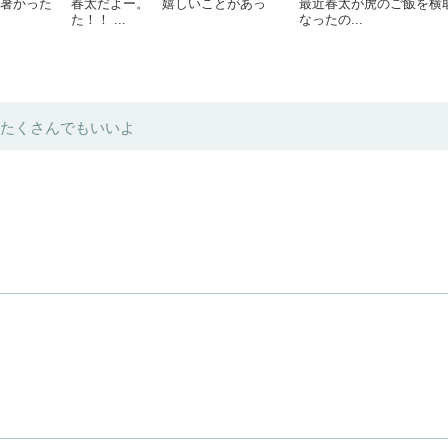
暑かった
春太だよー。 嬉しいことがあっ
最近春太が虎のご飯を横
た！！ ...
なったの...
たくさんでもいいよ