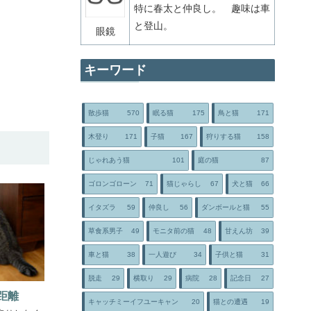
特に春太と仲良し。 趣味は車
と登山。
眼鏡
キーワード
散歩猫
570
眠る猫
175
鳥と猫
171
木登り
171
子猫
167
狩りする猫
158
じゃれあう猫
101
庭の猫
87
ゴロンゴローン
71
猫じゃらし
67
犬と猫
66
イタズラ
59
仲良し
56
ダンボールと猫
55
草食系男子
49
モニタ前の猫
48
甘えん坊
39
車と猫
38
一人遊び
34
子供と猫
31
脱走
29
横取り
29
病院
28
記念日
27
距離
キャッチミーイフユーキャン
20
猫との遭遇
19