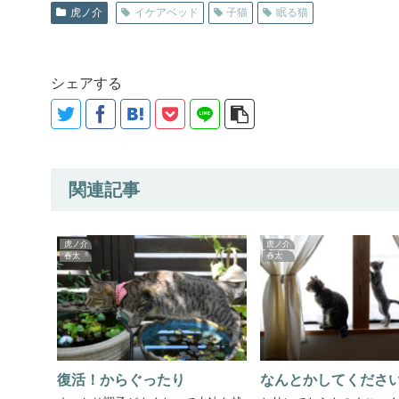
虎ノ介
イケアベッド
子猫
眠る猫
シェアする
関連記事
虎ノ介
虎ノ介
春太
春太
復活！からぐったり
なんとかしてくださ