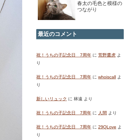
春太の毛色と模様の
つながり
最近のコメント
祝！うちの子記念日 7周年
に
荒野鷹虎
よ
り
祝！うちの子記念日 7周年
に
whoiscall
よ
り
新しいリュック
に
林遠
より
祝！うちの子記念日 7周年
に
人間
より
祝！うちの子記念日 7周年
に
29QLove
よ
り