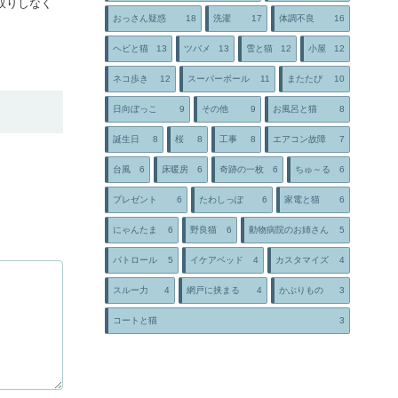
取りしなく
おっさん疑惑
18
洗濯
17
体調不良
16
ヘビと猫
13
ツバメ
13
雪と猫
12
小屋
12
ネコ歩き
12
スーパーボール
11
またたび
10
日向ぼっこ
9
その他
9
お風呂と猫
8
誕生日
8
桜
8
工事
8
エアコン故障
7
台風
6
床暖房
6
奇跡の一枚
6
ちゅ～る
6
プレゼント
6
たわしっぽ
6
家電と猫
6
にゃんたま
6
野良猫
6
動物病院のお姉さん
5
パトロール
5
イケアベッド
4
カスタマイズ
4
スルー力
4
網戸に挟まる
4
かぶりもの
3
コートと猫
3