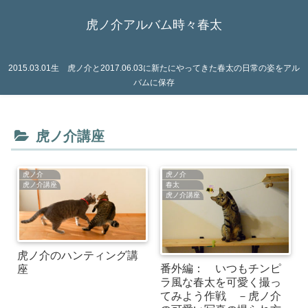
虎ノ介アルバム時々春太
2015.03.01生 虎ノ介と2017.06.03に新たにやってきた春太の日常の姿をアル
バムに保存
虎ノ介講座
虎ノ介
虎ノ介
虎ノ介講座
春太
虎ノ介講座
虎ノ介のハンティング講
番外編： いつもチンピ
座
ラ風な春太を可愛く撮っ
てみよう作戦 －虎ノ介