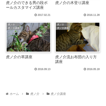
虎ノ介のできる男の段ボ
虎ノ介の木登り講座
ールカスタマイズ講座
2017.02.21
2016.11.28
虎ノ介
虎ノ介
虎ノ介講座
虎ノ介講座
虎ノ介の草講座
虎ノ介流お布団の入り方
講座
2016.09.13
2016.05.18
ホーム
虎ノ介
虎ノ介講座