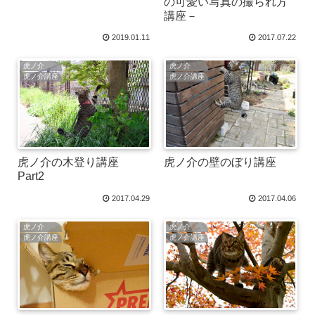
の可愛い写真の撮られ方
講座－
2019.01.11
2017.07.22
虎ノ介
虎ノ介
虎ノ介講座
虎ノ介講座
虎ノ介の木登り講座
虎ノ介の壁のぼり講座
Part2
2017.04.29
2017.04.06
虎ノ介
虎ノ介
虎ノ介講座
虎ノ介講座