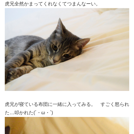
虎兄全然かまってくれなくてつまんなーい。
虎兄が寝ている布団に一緒に入ってみる。 すごく怒られ
た…叩かれた(´・ω・`)