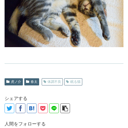
虎ノ介
春太
体調不良
眠る猫
シェアする
人間をフォローする