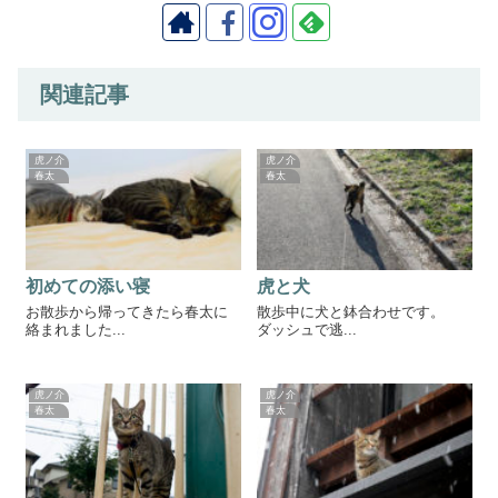
関連記事
虎ノ介
虎ノ介
春太
春太
初めての添い寝
虎と犬
お散歩から帰ってきたら春太に
散歩中に犬と鉢合わせです。
絡まれました...
ダッシュで逃...
虎ノ介
虎ノ介
春太
春太