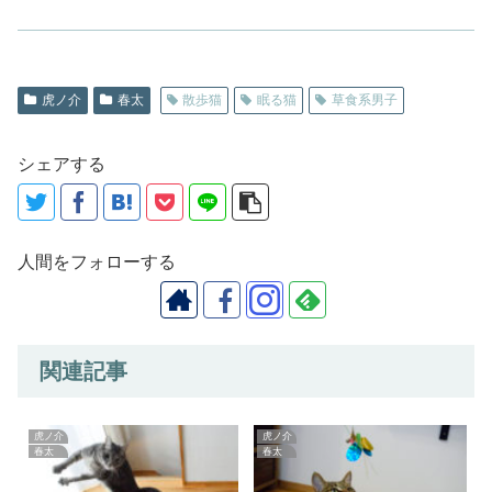
虎ノ介
春太
散歩猫
眠る猫
草食系男子
シェアする
人間をフォローする
関連記事
虎ノ介
虎ノ介
春太
春太