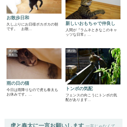
お散歩日和
新しいおもちゃで仲良し
久しぶりにお日様ポカポカの朝
です。 お散...
人間が『ラムネときなこのキャ
ッツな日常』...
虎ノ介
虎ノ介
春太
雨の日の猫
トンボの気配
今日は雨降りなので虎も春太も
お休みです。...
フェンスの向こうにトンボの気
配があります...
虎と春太に一言お願いします
一言じゃなくて