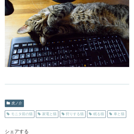
虎ノ介
モニタ前の猫
家電と猫
狩りする猫
眠る猫
車と猫
シェアする