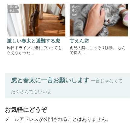
虎ノ介
虎ノ介
春太
春太
動画
激しい春太と避難する虎
甘えん坊
昨日ドライブに連れていっても
虎兄の隣にこっそり移動。 なん
らえなかった...
で春太...
虎と春太に一言お願いします
一言じゃなくて
たくさんでもいいよ
お気軽にどうぞ
メールアドレスが公開されることはありません。