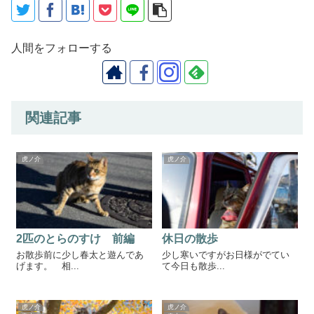
人間をフォローする
関連記事
虎ノ介
虎ノ介
2匹のとらのすけ 前編
休日の散歩
お散歩前に少し春太と遊んであ
少し寒いですがお日様がでてい
げます。 相...
て今日も散歩...
虎ノ介
虎ノ介