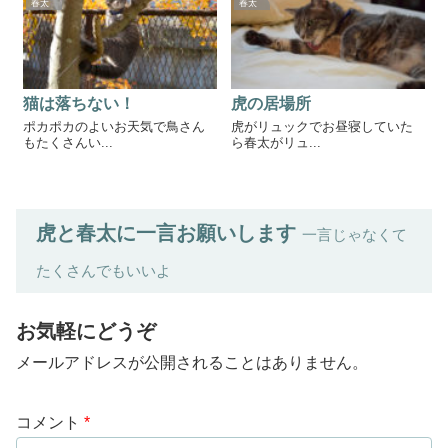
春太
春太
猫は落ちない！
虎の居場所
ポカポカのよいお天気で鳥さん
虎がリュックでお昼寝していた
もたくさんい...
ら春太がリュ...
虎と春太に一言お願いします
一言じゃなくて
たくさんでもいいよ
お気軽にどうぞ
メールアドレスが公開されることはありません。
コメント
*