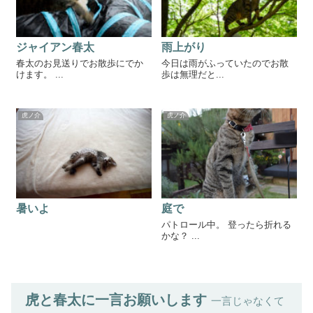
ジャイアン春太
雨上がり
春太のお見送りでお散歩にでか
今日は雨がふっていたのでお散
けます。 ...
歩は無理だと...
虎ノ介
虎ノ介
暑いよ
庭で
パトロール中。 登ったら折れる
かな？ ...
虎と春太に一言お願いします
一言じゃなくて