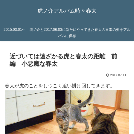
虎ノ介アルバム時々春太
2015.03.01生 虎ノ介と2017.06.03に新たにやってきた春太の日常の姿をアル
バムに保存
近づいては遠ざかる虎と春太の距離 前
編 小悪魔な春太
2017.07.11
春太が虎のことをしつこく追い掛け回してきます。