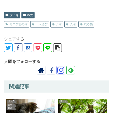
虎ノ介
春太
モニタ前の猫
一人遊び
子猫
洗濯
眠る猫
シェアする
人間をフォローする
関連記事
虎ノ介
虎ノ介
春太
動画