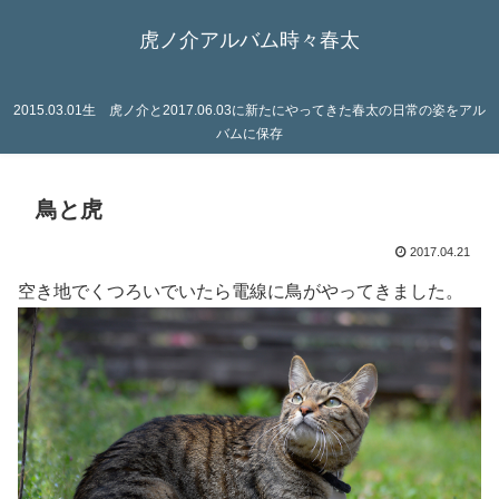
虎ノ介アルバム時々春太
2015.03.01生 虎ノ介と2017.06.03に新たにやってきた春太の日常の姿をアル
バムに保存
鳥と虎
2017.04.21
空き地でくつろいでいたら電線に鳥がやってきました。