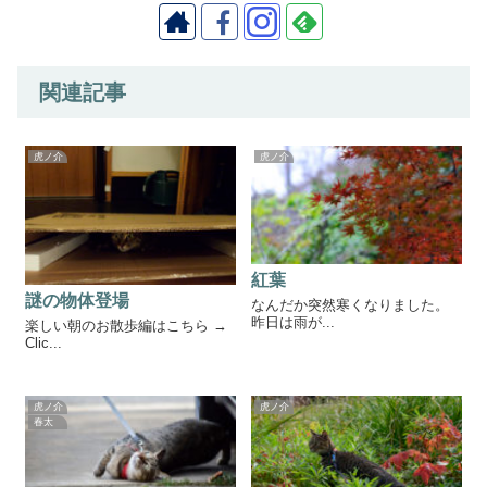
関連記事
虎ノ介
虎ノ介
紅葉
謎の物体登場
なんだか突然寒くなりました。
昨日は雨が...
楽しい朝のお散歩編はこちら →
Clic...
虎ノ介
虎ノ介
春太